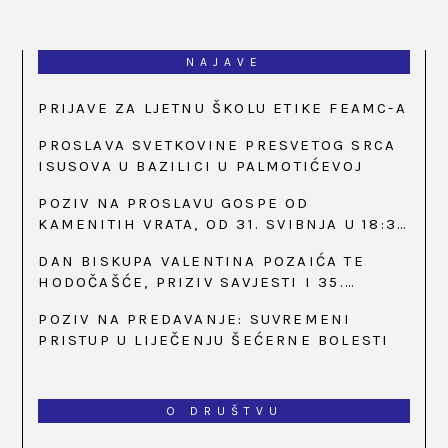
NAJAVE
PRIJAVE ZA LJETNU ŠKOLU ETIKE FEAMC-A
PROSLAVA SVETKOVINE PRESVETOG SRCA
ISUSOVA U BAZILICI U PALMOTIĆEVOJ
POZIV NA PROSLAVU GOSPE OD
KAMENITIH VRATA, OD 31. SVIBNJA U 18:30
SATI
DAN BISKUPA VALENTINA POZAIĆA TE
HODOČAŠĆE, PRIZIV SAVJESTI I 35.
OBLJETNICA OSNIVANJA HKLD-A, U MARIJI
POZIV NA PREDAVANJE: SUVREMENI
BISTRICI, OD 15. DO 17. SVIBNJA
PRISTUP U LIJEČENJU ŠEĆERNE BOLESTI
O DRUŠTVU