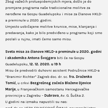
Zbog važećih protuepidemijskih mjera, došlo je do
promjene programa naše tradicionalne molitve za
nerođene na Gospu Guadelupsku i mise za članove HKLD-
a preminule u 2020. godini.
Umjesto uobičajene molitve krunice, mise, klanjanja i
predavanja, kako je bilo predviđeno u programu koji smo
poslali u rujnu, imati ćemo samo misu.
Sveta misa za članove HKLD-a preminule u 2020. godini
i akademika Antona Švajgera
biti će na Gospu
Guadelupsku,
12. 12. 2020. u 19 h
Misu će predvoditi duhovni asistent Podružnice HKLD-a
“Branimir Richter” Zagreb doc. dr. sc.
fra. Draženko
Tomić
,
u crkvi
Bezgrešnog
začeća Blažene Djevice
Marije
, u Franjevačkom samostanu Hercegovačke
provincije u Zagrebu –
Dubrava
, Av. G. Šuška 2.
U godini na izmaku napustili su nas: