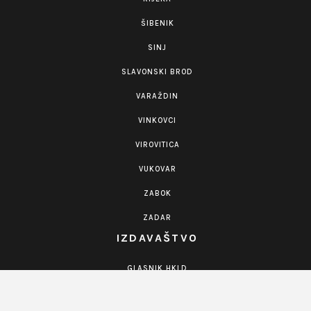
ŠIBENIK
SINJ
SLAVONSKI BROD
VARAŽDIN
VINKOVCI
VIROVITICA
VUKOVAR
ZABOK
ZADAR
IZDAVAŠTVO
GLASNIK HKLD
KNJIGE