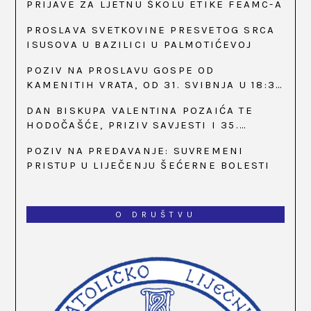
PRIJAVE ZA LJETNU ŠKOLU ETIKE FEAMC-A
PROSLAVA SVETKOVINE PRESVETOG SRCA
ISUSOVA U BAZILICI U PALMOTIĆEVOJ
POZIV NA PROSLAVU GOSPE OD
KAMENITIH VRATA, OD 31. SVIBNJA U 18:30
SATI
DAN BISKUPA VALENTINA POZAIĆA TE
HODOČAŠĆE, PRIZIV SAVJESTI I 35.
OBLJETNICA OSNIVANJA HKLD-A, U MARIJI
POZIV NA PREDAVANJE: SUVREMENI
BISTRICI, OD 15. DO 17. SVIBNJA
PRISTUP U LIJEČENJU ŠEĆERNE BOLESTI
O DRUŠTVU