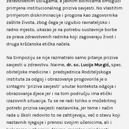
zdravstvenim uslugama, a javnim bolnicama omogući
primjena institucionalnog priziva savjesti. No vlastitim
primjerom diskriminacije i progona kao zagovornika
zaštite života, zbog čega je izgubio ravnateljsko i
radno mjesto, ukazao je na potrebu sustavnije borbe
za prava zdravstvenih radnika koji zagovaraju život i
druga kršćanska etička načela.
Na Simpoziju se nije razmatralo samo pitanje priziva
savjesti u zdravstvu. Naime,
dr. sc. Lucija Murgić,
spec.
obiteljske medicine i
predsjednica Roditeljskoga
instituta za odgoj i obrazovanje progovorila je o
sintagmi ‘priziva savjesti’ unutar konteksta odgoja i
obrazovanja djece jer i na tom području ima etički
izazovnih situacija. Tu se ne radi toliko o možebitnoj
potrebi priziva savjesti nastavnika, jer teme i način
rada u školi redovito to ne zahtijevaju, već o stavu koji
nastavnik njeguje i prenosi svojim učenicima, ali i