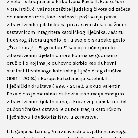
života“, citirajući encikliku Ivana Pavla II.
Evangelium
Vitae
, ističući važnost zaštite ljudskog života od začeća
do naravne smrti, kao i važnosti poštivanja prava
zdravstvenih djelatnika na priziv savjesti kao važnom
sastavnicom integriteta katoličkog liječnika. Zaštitu
ljudskog života ugradio je i u svoje biskupsko geslo
„Život biraj! – Elige vitam!“ kao oporučne poruke
zdravstvenim djelatnicima s kojima se godinama
družio i o kojima je duhovno skrbio kao duhovni
asistent Hrvatskoga katoličkog liječničkog društva
(1991. – 2018.) i Europske federacije katoličkih
liječničkih društava (1996. – 2018.). Biskup Valentin
Pozaić bio je moralna i duhovna inspiracija mnogim
zdravstvenim djelatnicima, a kroz svoj očinski model
dušobrižništva ostavio je dubok trag u katoličkom
liječništvu i dušobrižništvu u zdravstvu.
Izlaganje na temu „Priziv savjesti u svjetlu naravnoga