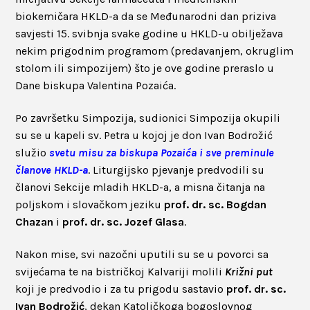
biokemičara HKLD-a da se Međunarodni dan priziva
savjesti 15. svibnja svake godine u HKLD-u obilježava
nekim prigodnim programom (predavanjem, okruglim
stolom ili simpozijem) što je ove godine preraslo u
Dane biskupa Valentina Pozaića.
Po završetku Simpozija, sudionici Simpozija okupili
su se u kapeli sv. Petra u kojoj je don Ivan Bodrožić
služio
svetu misu za biskupa Pozaića i sve preminule
članove HKLD-a
. Liturgijsko pjevanje predvodili su
članovi Sekcije mladih HKLD-a, a misna čitanja na
poljskom i slovačkom jeziku
prof. dr. sc. Bogdan
Chazan
i
prof. dr. sc. Jozef Glasa
.
Nakon mise, svi nazočni uputili su se u povorci sa
svijećama te na bistričkoj Kalvariji molili
Križni put
koji je predvodio i za tu prigodu sastavio
prof. dr. sc.
Ivan Bodrožić
, dekan Katoličkoga bogoslovnog