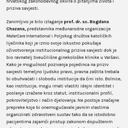
hrvatskog zakonodavnog okvira o pitanjima života i
priziva savjesti.
Zanimljivo je bilo izlaganje
prof. dr. sc. Bogdana
Chazana,
predstavnika međunarodne organizacije
MaterCare International
i Poljskog društva katoličkih
liječnika koji je iznio svoje iskustvo pokušaja
oživotvorenja institucionalnog priziva savjesti dok je
bio ravnatelj Sveučilišne ginekološke klinike u Varšavi.
Kako je mogućnost pozivanja pojedinca na priziv
savjesti temeljno ljudsko pravo, pravna zaštita trebala
bi obuhvaćati i slobodu institucije da čini isto. Bolnice,
kao institucije, mogu imati vlastiti idejni identitet i
poslanje izražene kroz statut, institucionalni profil,
pokroviteljstvo i način djelovanja. Ne postoje značajne
prepreke koje bi onemogućavale javnim vlastima
organizirati zdravstveni sustav tako da se istodobno
pacijentima zajamči pristup zakonom dopuštenim