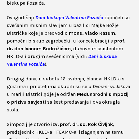
biskupa Pozaića.
Ovogodišnji
Dani biskupa Valentina Pozaića
započeli su
svečanim misnim slavljem u bazilici Majke Božje
Bistričke koje je predvodio
mons. Vlado Razum
,
pomoćni biskup zagrebački, u koncelebraciji s
prof.
dr. don Ivanom Bodrožićem,
duhovnim asistentom
HKLD-a i drugim svećenicima (vidi:
Dani biskupa
Valentina Pozaića
).
Drugog dana, u subotu 16. svibnja, članovi HKLD-a s
gostima i prijateljima okupili su se u
Dvorani sv. Jakova
u Mariji Bistrici gdje je održan
Međunarodni simpozij
o prizivu savjesti
sa šest predavanja i dva okrugla
stola.
Simpozij je otvorio
izv. prof. dr. sc. Rok Čivljak
,
predsjednik HKLD-a i FEAMC-a, izlaganjem na temu