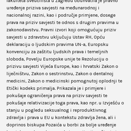
fakulteta Sveučilišta u Zagrebu obuhvatila je pravno
uređenje priziva savjesti na međunarodnoj i
nacionalnoj razini, kao i područje primjene, dosege
prava na priziv savjesti te odnos s drugim pravima u
zakonodavstvu. Pravni izvori koji omogućuju priziv
savjesti u zdravstvu uključuju Ustav RH, Opću
deklaraciju o ljudskim pravima UN-a, Europsku
konvenciju za zaštitu ljudskih prava i temeljnih
sloboda, Povelju Europske unije te Rezoluciju o
prizivu savjesti Vijeća Europe, kao i hrvatski Zakon o
liječništvu, Zakon o sestrinstvu, Zakon o dentalnoj
medicini, Zakon o medicinski pomognutoj oplodnji te
Etički kodeks primalja. Prikazala je i primjere i
pokušaje ograničenja prava na priziv savjesti te
pokušaje relativizacije toga prava, kao npr. u Izvješću o
stanju u pogledu seksualnog i reproduktivnog
zdravlja i prava u EU u kontekstu zdravlja žena, ali i
doprinos biskupa Pozaića u borbi za bolje uređenje