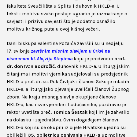
fakulteta Sveučilišta u Splitu i duhovnik HKLD-a. U
tekst i molitvu svake postaje ugradio je razmatranje o
savjesti i prizivu savjesti što je dodatno osnažilo
molitvu križnog puta u ovoj kišnoj večeri.
Dani biskupa Valentina Pozaića završili su u nedjelju
17. svibnja
završnim misnim slavljem u Crkvi na
otvorenom bl. Alojzija Stepinca
koju je predvodio
prof.
dr. don Ivan Bodrožić
, duhovnik HKLD-a. U liturgijskim
čitanjima i molitvi vjernika sudjelovali su predsjednik
HKLD-a prof. dr. sc. Rok Čivljak i članovi Sekcije mladih
HKLD-a, a liturgijsko pjevanje uveličali članovi Župnog
zbora. Na kraju misnog slavlja okupljene članove
HKLD-a, kao i sve vjernike i hodočasnike, pozdravio je
rektor Svetišta
preč. Tomica Šestak
koji im je zahvalio
na dolasku i zajedništvu. Ovim događajem članovi
HKLD-a koji su se okupili iz cijele Hrvatske ujedno su
obilježili
35. obljetnicu osnivanja HKLD-a
uz molitve