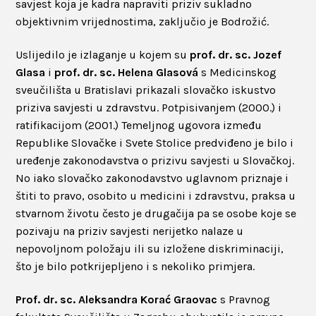
savjest koja je kadra napraviti priziv sukladno
objektivnim vrijednostima, zaključio je Bodrožić.
Uslijedilo je izlaganje u kojem su
prof. dr. sc. Jozef
Glasa
i
prof. dr. sc. Helena Glasová
s Medicinskog
sveučilišta u Bratislavi prikazali slovačko iskustvo
priziva savjesti u zdravstvu. Potpisivanjem (2000.) i
ratifikacijom (2001.) Temeljnog ugovora između
Republike Slovačke i Svete Stolice predviđeno je bilo i
uređenje zakonodavstva o prizivu savjesti u Slovačkoj.
No iako slovačko zakonodavstvo uglavnom priznaje i
štiti to pravo, osobito u medicini i zdravstvu, praksa u
stvarnom životu često je drugačija pa se osobe koje se
pozivaju na priziv savjesti nerijetko nalaze u
nepovoljnom položaju ili su izložene diskriminaciji,
što je bilo potkrijepljeno i s nekoliko primjera.
Prof. dr. sc. Aleksandra Korać Graovac
s Pravnog