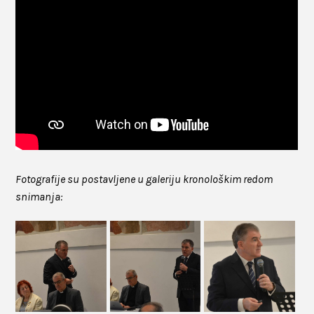
Fotografije su postavljene u galeriju kronološkim redom
snimanja: