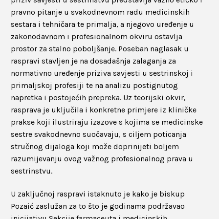
pravno pitanje u svakodnevnom radu medicinskih
sestara i tehničara te primalja, a njegovo uređenje u
zakonodavnom i profesionalnom okviru ostavlja
prostor za stalno poboljšanje. Poseban naglasak u
raspravi stavljen je na dosadašnja zalaganja za
normativno uređenje priziva savjesti u sestrinskoj i
primaljskoj profesiji te na analizu postignutog
napretka i postojećih prepreka. Uz teorijski okvir,
rasprava je uključila i konkretne primjere iz kliničke
prakse koji ilustriraju izazove s kojima se medicinske
sestre svakodnevno suočavaju, s ciljem poticanja
stručnog dijaloga koji može doprinijeti boljem
razumijevanju ovog važnog profesionalnog prava u
sestrinstvu.
U zaključnoj raspravi istaknuto je kako je biskup
Pozaić zaslužan za to što je godinama podržavao
inicijativu Sekcije farmaceuta i medicinskih