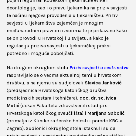
pojam reguliran Kodeksom ljekarničke etike i
deontologije, kao i o pravu ljekarnika na priziv savjesti
te načinu njegova provođenja u ljekarništvu. Priziv
savjesti u ljekarništvu zajamčen je mnogim
međunarodnim pravnim izvorima te je prikazano kako
se on provodi u Hrvatskoj i u svijetu, a kako je
regulaciju priziva savjesti u ljekarničkoj praksi
potrebno i moguće poboljšati.
Na drugom okruglom stolu
Priziv savjesti u sestrinstvu
raspravljalo se o veoma aktualnoj temi u hrvatskom
društvu, a na njemu su sudjelovali
Slavica Janković
(predsjednica Hrvatskoga katoličkog društva
medicinskih sestara i tehničara),
doc. dr. sc. Ivica
Matić
(dekan Fakulteta zdravstvenih studija s
Hrvatskoga katoličkog sveučilišta) i
Marijana Sabolić
(primalja iz Klinike za ženske bolesti i porode KBC-a
Zagreb). Sudionici okruglog stola istaknuli su da
priziv savjesti u sestrinstvu predstavlja važno etičko i