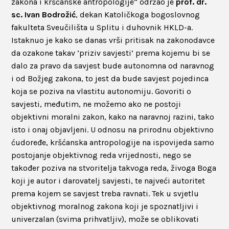
zakona i kršćanske antropologije“ održao je
prof. dr.
sc. Ivan Bodrožić
, dekan Katoličkoga bogoslovnog
fakulteta Sveučilišta u Splitu i duhovnik HKLD-a.
Istaknuo je kako se danas vrši pritisak na zakonodavce
da ozakone takav ‘priziv savjesti’ prema kojemu bi se
dalo za pravo da savjest bude autonomna od naravnog
i od Božjeg zakona, to jest da bude savjest pojedinca
koja se poziva na vlastitu autonomiju. Govoriti o
savjesti, međutim, ne možemo ako ne postoji
objektivni moralni zakon, kako na naravnoj razini, tako
isto i onaj objavljeni. U odnosu na prirodnu objektivno
ćudoređe, kršćanska antropologije na ispovijeda samo
postojanje objektivnog reda vrijednosti, nego se
također poziva na stvoritelja takvoga reda, živoga Boga
koji je autor i darovatelj savjesti, te najveći autoritet
prema kojem se savjest treba ravnati. Tek u svjetlu
objektivnog moralnog zakona koji je spoznatljivi i
univerzalan (svima prihvatljiv), može se oblikovati