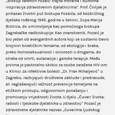
„Biskup Valentin Pozaić: trajna moralna i duhovna
inspiracija zdravstvenim djelatnicima“. Prof. Čivljak je
prikazao životni put biskupa Pozaića, od bezbrižnog
dječaka rođenog 1945. godine u Selnici, župa Marija
Bistrica, do umirovljenja kao pomoćnoga biskupa
Zagrebačke nadbiskupije. Kao znanstvenik, Pozaić je
bio jedan od avangardnih autora koji se sustavno bavio
brojnim bioetičkim temama, od ekologije i braka,
preko homoseksualnosti i ovisnosti o drogama, do
straha od smrti, eutanazije i genske terapije. Među
prvima je pastoralno skrbio za osobe zaražene HIV-om
u Klinici za infektivne bolesti „Dr. Fran Mihaljević“ u
Zagrebu, razbijajući društvene zablude i predrasude,
ali naglašavajući važnost prevencije temeljene na
etičkom pristupu, odgovornom ponašanju i
promicanju vrijednosti života. U djelu „Čuvari života:
radosti i tjeskobe djelatnika u zdravstvu“ Pozaić je
zdravstvene djelatnike nazvao „čuvarima ljudskog