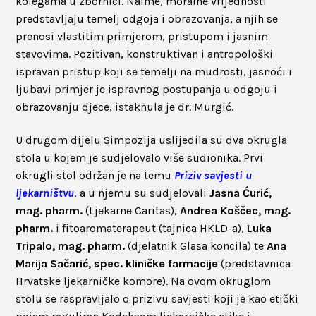
kolegama u zbornici. Naime, moralne vrijednosti
predstavljaju temelj odgoja i obrazovanja, a njih se
prenosi vlastitim primjerom, pristupom i jasnim
stavovima. Pozitivan, konstruktivan i antropološki
ispravan pristup koji se temelji na mudrosti, jasnoći i
ljubavi primjer je ispravnog postupanja u odgoju i
obrazovanju djece, istaknula je dr. Murgić.
U drugom dijelu Simpozija uslijedila su dva okrugla
stola u kojem je sudjelovalo više sudionika. Prvi
okrugli stol održan je na temu
Priziv savjesti u
ljekarništvu
, a u njemu su sudjelovali
Jasna Ćurić,
mag. pharm.
(Ljekarne Caritas),
Andrea Koščec, mag.
pharm.
i fitoaromaterapeut (tajnica HKLD-a),
Luka
Tripalo, mag. pharm.
(djelatnik Glasa koncila) te
Ana
Marija Sačarić, spec. kliničke farmacije
(predstavnica
Hrvatske ljekarničke komore). Na ovom okruglom
stolu se raspravljalo o prizivu savjesti koji je kao etički