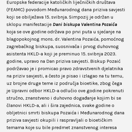
Europske federacije katoličkih liječničkih društava
(FEAMC) povodom Međunarodnog dana priziva savjesti
koji se obilježava 15. svibnja. Simpozij je održan u
sklopu manifestacije
Dani biskupa Valentina Pozaića
koja se ove godine održava po prvi puta u sjećanje na
blagopokojnog mons. dr. Valentina Pozaića, pomoćnog
zagrebačkog biskupa, suosnivača i prvog duhovnog
asistenta HKLD-a koji je preminuo 15. svibnja 2023.
godine, upravo na Dan priziva savjesti. Biskup Pozaić
podržavao je i promicao pravo zdravstvenih djelatnika
na priziv savjesti, a često je pisao i izlagao na tu temu,
uz brojne druge teme iz područja bioetike, zbog čega
je Upravni odbor HKLD-a odlučio ove godine pokrenuti
stručno, znanstveno i duhovno događanje kojim bi se
članovi HKLD-a, ali i šira zajednica, svake godine o
obljetnici smrti biskupa Pozaića i Međunarodnog dana
priziva savjesti okupili i raspravljali o bioetičkim
temama koje su bile predmet znanstvenog interesa