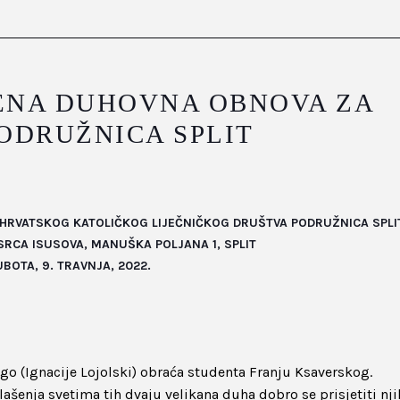
NA DUHOVNA OBNOVA ZA
ODRUŽNICA SPLIT
RVATSKOG KATOLIČKOG LIJEČNIČKOG DRUŠTVA PODRUŽNICA SPLI
RCA ISUSOVA, MANUŠKA POLJANA 1, SPLIT
BOTA, 9. TRAVNJA, 2022.
igo (Ignacije Lojolski) obraća studenta Franju Ksaverskog.
ašenja svetima tih dvaju velikana duha dobro se prisjetiti nj