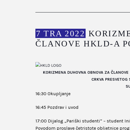
7 TRA 2022
KORIZME
ČLANOVE HKLD-A P
KORIZMENA DUHOVNA OBNOVA ZA ČLANOVE H
CRKVA PRESVETOG S
SU
16:30 Okupljanje
16:45 Pozdrav i uvod
17:00 Dijalog „Pariški studenti“ – student In
Povodom proslave četristote obljetnice progl