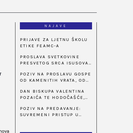
NAJAVE
PRIJAVE ZA LJETNU ŠKOLU
ETIKE FEAMC-A
PROSLAVA SVETKOVINE
PRESVETOG SRCA ISUSOVA
U BAZILICI U
POZIV NA PROSLAVU GOSPE
T
PALMOTIĆEVOJ
OD KAMENITIH VRATA, OD
31. SVIBNJA U 18:30 SATI
DAN BISKUPA VALENTINA
POZAIĆA TE HODOČAŠĆE,
PRIZIV SAVJESTI I 35.
POZIV NA PREDAVANJE:
OBLJETNICA OSNIVANJA
SUVREMENI PRISTUP U
HKLD-A, U MARIJI BISTRICI,
LIJEČENJU ŠEĆERNE
OD 15. DO 17. SVIBNJA
BOLESTI
ihova