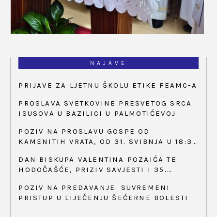
NAJAVE
PRIJAVE ZA LJETNU ŠKOLU ETIKE FEAMC-A
PROSLAVA SVETKOVINE PRESVETOG SRCA
ISUSOVA U BAZILICI U PALMOTIĆEVOJ
POZIV NA PROSLAVU GOSPE OD
KAMENITIH VRATA, OD 31. SVIBNJA U 18:30
SATI
DAN BISKUPA VALENTINA POZAIĆA TE
HODOČAŠĆE, PRIZIV SAVJESTI I 35.
OBLJETNICA OSNIVANJA HKLD-A, U MARIJI
POZIV NA PREDAVANJE: SUVREMENI
BISTRICI, OD 15. DO 17. SVIBNJA
PRISTUP U LIJEČENJU ŠEĆERNE BOLESTI