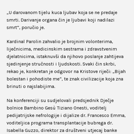
„U darovanom tijelu kuca ljubav koja se ne predaje
smrti. Darivanje organa čin je ljubavi koji nadilazi
smrt“, poručio je.
Kardinal Parolin zahvalio je brojnim volonterima,
liječnicima, medicinskim sestrama i zdravstvenim
djelatnicima, istaknuvši da njihovo poslanje zahtijeva
sjedinjenje stručnosti i ljudskosti. Svaki čin skrbi,
rekao je, konkretan je odgovor na Kristove riječi: „Bijah
bolestan i pohodiste me“, te znak civilizacije koja zna
brinuti o najslabijima.
Na konferenciji su sudjelovali predsjednik Dječje
bolnice Bambino Gesù Tiziano Onesti, voditelj
pedijatrijske nefrologije i dijalize dr. Francesco Emma,
voditeljica programa transplantacije bubrega dr.
Isabella Guzzo, direktor za društveni utjecaj banke