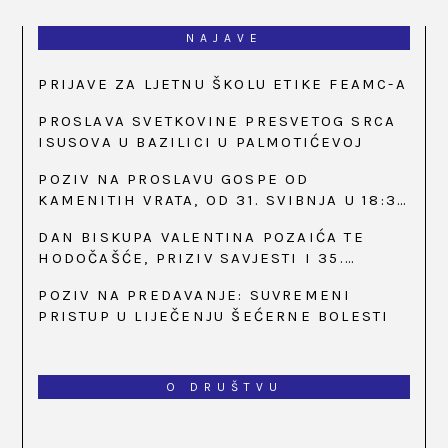
NAJAVE
PRIJAVE ZA LJETNU ŠKOLU ETIKE FEAMC-A
PROSLAVA SVETKOVINE PRESVETOG SRCA
ISUSOVA U BAZILICI U PALMOTIĆEVOJ
POZIV NA PROSLAVU GOSPE OD
KAMENITIH VRATA, OD 31. SVIBNJA U 18:30
SATI
DAN BISKUPA VALENTINA POZAIĆA TE
HODOČAŠĆE, PRIZIV SAVJESTI I 35.
OBLJETNICA OSNIVANJA HKLD-A, U MARIJI
POZIV NA PREDAVANJE: SUVREMENI
BISTRICI, OD 15. DO 17. SVIBNJA
PRISTUP U LIJEČENJU ŠEĆERNE BOLESTI
O DRUŠTVU