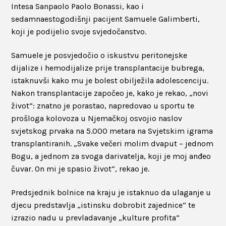
Intesa Sanpaolo Paolo Bonassi, kao i
sedamnaestogodišnji pacijent Samuele Galimberti,
koji je podijelio svoje svjedočanstvo.
Samuele je posvjedočio o iskustvu peritonejske
dijalize i hemodijalize prije transplantacije bubrega,
istaknuvši kako mu je bolest obilježila adolescenciju.
Nakon transplantacije započeo je, kako je rekao, „novi
život“: znatno je porastao, napredovao u sportu te
prošloga kolovoza u Njemačkoj osvojio naslov
svjetskog prvaka na 5.000 metara na Svjetskim igrama
transplantiranih. „Svake večeri molim dvaput – jednom
Bogu, a jednom za svoga darivatelja, koji je moj anđeo
čuvar. On mi je spasio život“, rekao je.
Predsjednik bolnice na kraju je istaknuo da ulaganje u
djecu predstavlja „istinsku dobrobit zajednice“ te
izrazio nadu u prevladavanje „kulture profita“