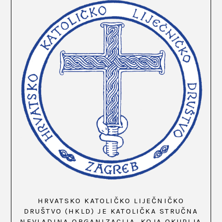
HRVATSKO KATOLIČKO LIJEČNIČKO
DRUŠTVO (HKLD) JE KATOLIČKA STRUČNA
NEVLADINA ORGANIZACIJA, KOJA OKUPLJA