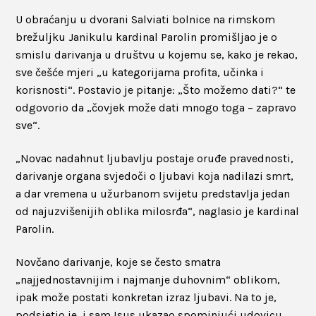
U obraćanju u dvorani Salviati bolnice na rimskom
brežuljku Janikulu kardinal Parolin promišljao je o
smislu darivanja u društvu u kojemu se, kako je rekao,
sve češće mjeri „u kategorijama profita, učinka i
korisnosti“. Postavio je pitanje: „Što možemo dati?“ te
odgovorio da „čovjek može dati mnogo toga – zapravo
sve“.
„Novac nadahnut ljubavlju postaje oruđe pravednosti,
darivanje organa svjedoči o ljubavi koja nadilazi smrt,
a dar vremena u užurbanom svijetu predstavlja jedan
od najuzvišenijih oblika milosrđa“, naglasio je kardinal
Parolin.
Novčano darivanje, koje se često smatra
„najjednostavnijim i najmanje duhovnim“ oblikom,
ipak može postati konkretan izraz ljubavi. Na to je,
podsjetio je, i sam Isus ukazao spominjući udovicu