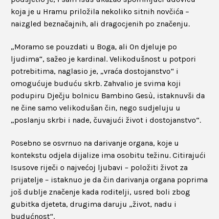
koja je u Hramu priložila nekoliko sitnih novčića –
naizgled beznačajnih, ali dragocjenih po značenju.
„Moramo se pouzdati u Boga, ali On djeluje po
ljudima“, sažeo je kardinal. Velikodušnost u potpori
potrebitima, naglasio je, „vraća dostojanstvo“ i
omogućuje buduću skrb. Zahvalio je svima koji
podupiru Dječju bolnicu Bambino Gesù, istaknuvši da
ne čine samo velikodušan čin, nego sudjeluju u
„poslanju skrbi i nade, čuvajući život i dostojanstvo“.
Posebno se osvrnuo na darivanje organa, koje u
kontekstu odjela dijalize ima osobitu težinu. Citirajući
Isusove riječi o najvećoj ljubavi – položiti život za
prijatelje – istaknuo je da čin darivanja organa poprima
još dublje značenje kada roditelji, usred boli zbog
gubitka djeteta, drugima daruju „život, nadu i
budućnost“.