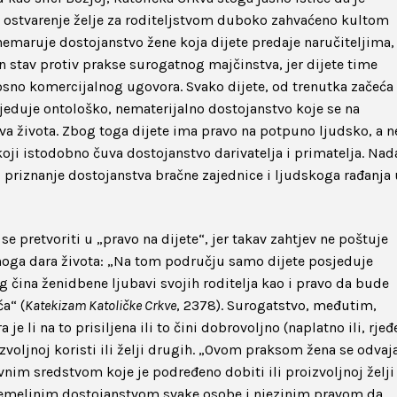
 ostvarenje želje za roditeljstvom duboko zahvaćeno kultom
anemaruje dostojanstvo žene koja dijete predaje naručiteljima,
n stav protiv prakse surogatnog majčinstva, jer dijete time
osno komercijalnog ugovora. Svako dijete, od trenutka začeća
sjeduje ontološko, nematerijalno dostojanstvo koje se na
ova života. Zbog toga dijete ima pravo na potpuno ljudsko, a n
koji istodobno čuva dostojanstvo darivatelja i primatelja. Nada
 priznanje dostojanstva bračne zajednice i ljudskoga rađanja 
e pretvoriti u „pravo na dijete“, jer takav zahtjev ne poštuje
noga dara života: „Na tom području samo dijete posjeduje
g čina ženidbene ljubavi svojih roditelja kao i pravo da bude
a“ (
Katekizam Katoličke Crkve
, 2378). Surogatstvo, međutim,
je li na to prisiljena ili to čini dobrovoljno (naplatno ili, rjeđ
zvoljnoj koristi ili želji drugih. „Ovom praksom žena se odvaj
avnim sredstvom koje je podređeno dobiti ili proizvoljnoj želji
s temeljnim dostojanstvom svake osobe i njezinim pravom da