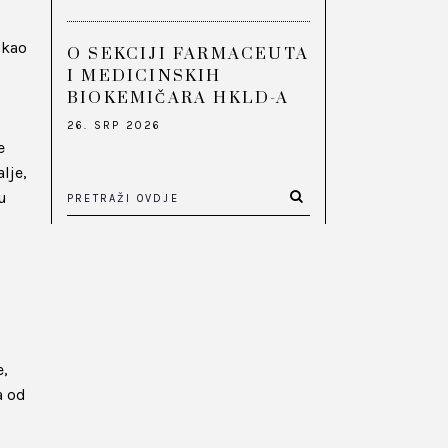
 kao
O SEKCIJI FARMACEUTA
I MEDICINSKIH
BIOKEMIČARA HKLD-A
26. SRP 2026
e
lje,
u
e,
a od