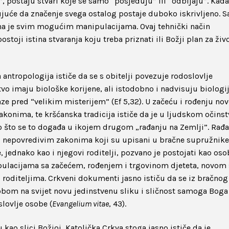
”, postaju stvari koje se samo “posjeduju” ili “odbijaju”. Kada
đujuće da značenje svega ostalog postaje duboko iskrivljeno. 
žna je svim mogućim manipulacijama. Ovaj tehnički način
toji istina stvaranja koju treba priznati ili Božji plan za živ
ntropologija ističe da se s obitelji povezuje rodoslovlje
vo imaju biološke korijene, ali istodobno i nadvisuju biologi
laze pred “velikim misterijem” (Ef 5,32). U začeću i rođenju no
akonima, te kršćanska tradicija ističe da je u ljudskom očinst
 što se to događa u ikojem drugom „rađanju na Zemlji”. Rađa
 nepovredivim zakonima koji su upisani u bračne supružnike
 jednako kao i njegovi roditelji, pozvano je postojati kao oso
nipulacijama sa začećem, rođenjem i trgovinom djeteta, novom
s roditeljima. Crkveni dokumenti jasno ističu da se iz bračnog
sobom na svijet novu jedinstvenu sliku i sličnost samoga Boga
lovlje osobe (
Evangelium vitae
, 43).
ao slici Božjoj, Katolička Crkva stoga jasno ističe da je