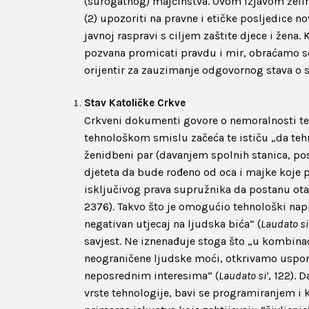
(surogatnog) majčinstva. Ovom Izjavom želim
(2) upozoriti na pravne i etičke posljedice n
javnoj raspravi s ciljem zaštite djece i žen
pozvana promicati pravdu i mir, obraćamo se
orijentir za zauzimanje odgovornog stava o
Stav Katoličke Crkve
Crkveni dokumenti govore o nemoralnosti teh
tehnološkom smislu začeća te ističu „da teh
ženidbeni par (davanjem spolnih stanica, po
djeteta da bude rođeno od oca i majke koje 
isključivog prava supružnika da postanu o
2376). Takvo što je omogućio tehnološki napr
negativan utjecaj na ljudska bića“ (
Laudato si
savjest. Ne iznenađuje stoga što „u kombi
neograničene ljudske moći, otkrivamo uspon 
neposrednim interesima“ (
Laudato si’
, 122). 
vrste tehnologije, bavi se programiranjem i 