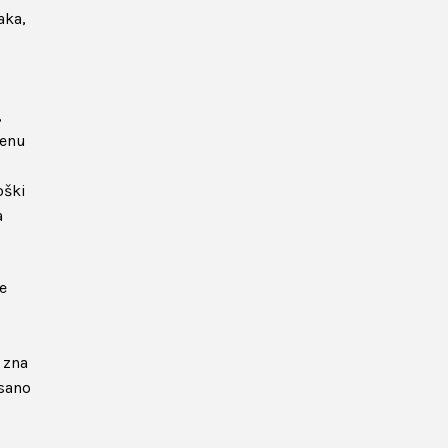
aka,
,
ženu
oški
a
e
 zna
isano