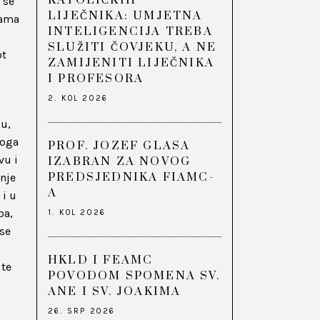
KATOLIČKIH
 se
LIJEČNIKA: UMJETNA
Sama
INTELIGENCIJA TREBA
SLUŽITI ČOVJEKU, A NE
ot
ZAMIJENITI LIJEČNIKA
I PROFESORA
2. KOL 2026
ju,
voga
PROF. JOZEF GLASA
vu i
IZABRAN ZA NOVOG
PREDSJEDNIKA FIAMC-
nje
A
 i u
ba,
1. KOL 2026
 se
HKLD I FEAMC
 te
POVODOM SPOMENA SV.
ANE I SV. JOAKIMA
26. SRP 2026