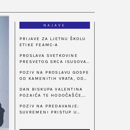
NAJAVE
PRIJAVE ZA LJETNU ŠKOLU
ETIKE FEAMC-A
PROSLAVA SVETKOVINE
PRESVETOG SRCA ISUSOVA
U BAZILICI U
POZIV NA PROSLAVU GOSPE
PALMOTIĆEVOJ
OD KAMENITIH VRATA, OD
31. SVIBNJA U 18:30 SATI
DAN BISKUPA VALENTINA
POZAIĆA TE HODOČAŠĆE,
PRIZIV SAVJESTI I 35.
POZIV NA PREDAVANJE:
OBLJETNICA OSNIVANJA
SUVREMENI PRISTUP U
HKLD-A, U MARIJI BISTRICI,
LIJEČENJU ŠEĆERNE
OD 15. DO 17. SVIBNJA
BOLESTI