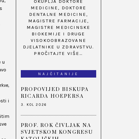
vu,
OKUPLJA DOKTORE
MEDICINE, DOKTORE
s
DENTALNE MEDICINE,
MAGISTRE FARMACIJE,
m
MAGISTRE MEDICINSKE
BIOKEMIJE I DRUGE
VISOKOOBRAZOVANE
DJELATNIKE U ZDRAVSTVU.
PROČITAJTE VIŠE…
e u
avo
NAJČITANIJE
rkve
,
PROPOVIJED BISKUPA
RICARDA HOEPERSA
sti i
3. KOL 2026
itim
sve
PROF. ROK ČIVLJAK NA
SVJETSKOM KONGRESU