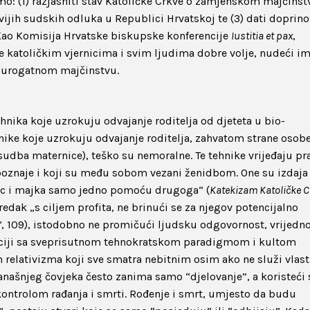
o: (1) razjasniti stav Katoličke Crkve o zamjenskom majčinst
ovijih sudskih odluka u Republici Hrvatskoj te (3) dati doprino
a. Kao Komisija Hrvatske biskupske konferencije
Iustitia et pax
,
 katoličkim vjernicima i svim ljudima dobre volje, nudeći i
 surogatnom majčinstvu.
nika koje uzrokuju odvajanje roditelja od djeteta u bio-
nike koje uzrokuju odvajanje roditelja, zahvatom strane osob
sudba maternice), teško su nemoralne. Te tehnike vrijeđaju pr
poznaje i koji su među sobom vezani ženidbom. One su izdaja
tac i majka samo jedno pomoću drugoga“ (
Katekizam Katoličke C
edak „s ciljem profita, ne brinući se za njegov potencijalno
’
, 109), istodobno ne promičući ljudsku odgovornost, vrijedno
naciji sa sveprisutnom tehnokratskom paradigmom i kultom
relativizma koji sve smatra nebitnim osim ako ne služi vlast
Današnjeg čovjeka često zanima samo “djelovanje”, a koristeći 
kontrolom rađanja i smrti. Rođenje i smrt, umjesto da budu