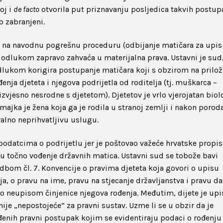
oj i
de facto
otvorila put priznavanju posljedica takvih postup
o zabranjeni.
a na navodnu pogrešnu proceduru (odbijanje matičara za upis
se odlukom zapravo zahvaća u materijalna prava. Ustavni je sud
lukom korigira postupanje matičara koji s obzirom na prilo
enja djeteta i njegova podrijetla od roditelja (tj. muškarca –
– izvjesno nesrodne s djetetom). Djetetov je vrlo vjerojatan biol
 a majka je žena koja ga je rodila u stranoj zemlji i nakon porod
alno neprihvatljivu uslugu.
 podatcima o podrijetlu jer je poštovao važeće hrvatske propis
žu točno vođenje državnih matica. Ustavni sud se tobože bavi
dbom čl. 7. Konvencije o pravima djeteta koja govori o upisu
, o pravu na ime, pravu na stjecanje državljanstva i pravu da
đeno neupisom činjenice njegova rođenja. Međutim, dijete je up
ije „nepostojeće“ za pravni sustav. Uzme li se u obzir da je
đenih pravni postupak kojim se evidentiraju podaci o rođenju