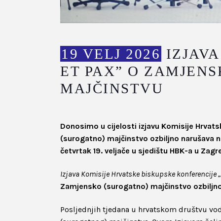
19 VELJ 2026
IZJAVA
ET PAX” O ZAMJEN
MAJČINSTVU
Donosimo u cijelosti izjavu Komisije Hrvat
(surogatno) majčinstvo ozbiljno narušava n
četvrtak 19. veljače u sjedištu HBK-a u Zagr
Izjava Komisije Hrvatske biskupske konferencije „I
Zamjensko (surogatno) majčinstvo
ozbiljn
Posljednjih tjedana u hrvatskom društvu vod