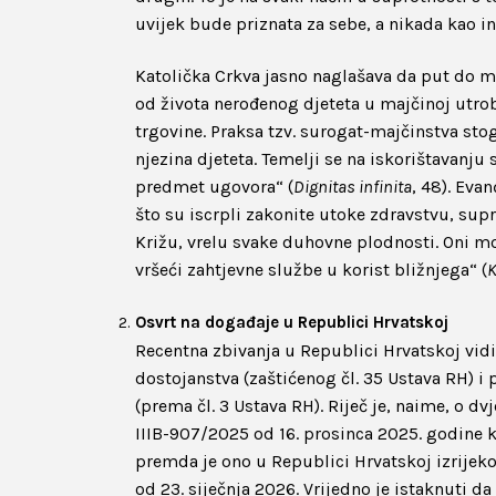
uvijek bude priznata za sebe, a nikada kao 
Katolička Crkva jasno naglašava da put do mi
od života nerođenog djeteta u majčinoj utrob
trgovine. Praksa tzv. surogat-majčinstva stoga
njezina djeteta. Temelji se na iskorištavanju 
predmet ugovora“ (
Dignitas infinita
, 48). Eva
što su iscrpli zakonite utoke zdravstvu, sup
Križu, vrelu svake duhovne plodnosti. Oni m
vršeći zahtjevne službe u korist bližnjega“ (
K
Osvrt na događaje u Republici Hrvatskoj
Recentna zbivanja u Republici Hrvatskoj vi
dostojanstva (zaštićenog čl. 35 Ustava RH) i 
(prema čl. 3 Ustava RH). Riječ je, naime, o 
IIIB-907/2025 od 16. prosinca 2025. godine k
premda je ono u Republici Hrvatskoj izrijek
od 23. siječnja 2026. Vrijedno je istaknuti 