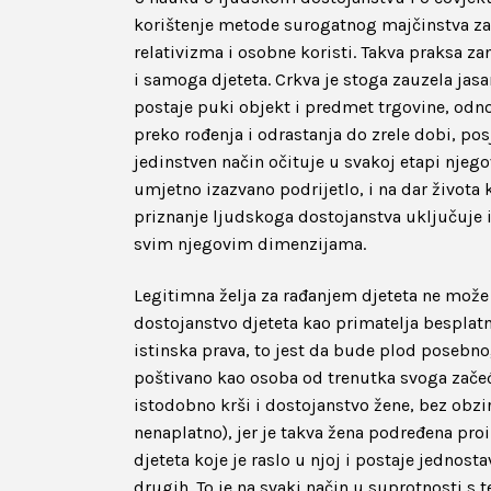
korištenje metode surogatnog majčinstva za
relativizma i osobne koristi. Takva praksa z
i samoga djeteta. Crkva je stoga zauzela jasa
postaje puki objekt i predmet trgovine, odn
preko rođenja i odrastanja do zrele dobi, po
jedinstven način očituje u svakoj etapi njeg
umjetno izazvano podrijetlo, i na dar života 
priznanje ljudskoga dostojanstva uključuje i
svim njegovim dimenzijama.
Legitimna želja za rađanjem djeteta ne može s
dostojanstvo djeteta kao primatelja besplat
istinska prava, to jest da bude plod posebno
poštivano kao osoba od trenutka svoga začeć
istodobno krši i dostojanstvo žene, bez obzira 
nenaplatno), jer je takva žena podređena proi
djeteta koje je raslo u njoj i postaje jednost
drugih. To je na svaki način u suprotnosti 