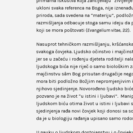
primarna iskustva koja zahtijevaju “življenje
ukloni svaka referenca na Boga, nije iznena
priroda, sada svedena na “materiju”, podlo
razmišljanja odbacuje stoga samu ideju da pos
koji se mora poštovati (
Evangelium vitae
, 22).
Nasuprot tehničkom razmišljanju, kršćanska a
svakoga čovjeka. Ljudsko očinstvo i majčinst
jer se u začeću i rođenju djeteta roditelji na
ljudskoga bića nije riječ o samo biološkim z
majčinstvu sâm Bog prisutan drugačije nego
mora biti podložno Božjim nepromjenjivim i
njihovo sjedinjenje. Novorođeno ljudsko biće,
pozvano je na život “u istini i ljubavi”. Ma
ljudskom biću otima život u istini i ljubavi 
sjedinjenja rađa novi čovjek koji donosi sa 
da je u biologiju rađanja upisano samo rodos
U nauku o ljudskom dostojanstvu i o čovjeku k