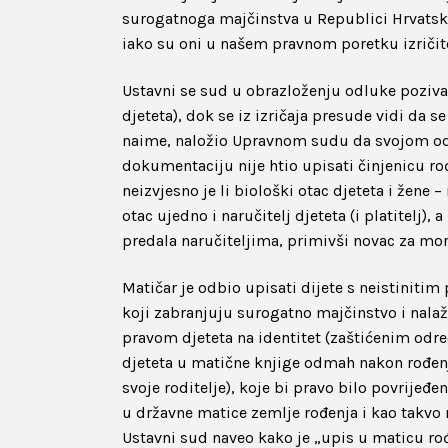
surogatnoga majčinstva u Republici Hrvatsk
iako su oni u našem pravnom poretku izričit
Ustavni se sud u obrazloženju odluke poziv
djeteta), dok se iz izričaja presude vidi da 
naime, naložio Upravnom sudu da svojom od
dokumentaciju nije htio upisati činjenicu rođ
neizvjesno je li biološki otac djeteta i žene 
otac ujedno i naručitelj djeteta (i platitelj),
predala naručiteljima, primivši novac za mor
Matičar je odbio upisati dijete s neistinitim
koji zabranjuju surogatno majčinstvo i nala
pravom djeteta na identitet (zaštićenim odre
djeteta u matične knjige odmah nakon rođenja
svoje roditelje), koje bi pravo bilo povrije
u državne matice zemlje rođenja i kao takvo n
Ustavni sud naveo kako je „upis u maticu ro