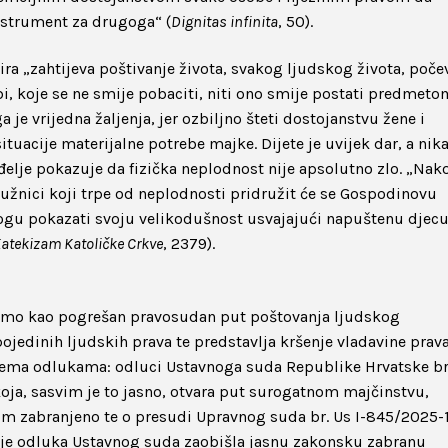
instrument za drugoga“ (
Dignitas infinita
, 50).
ra „zahtijeva poštivanje života, svakog ljudskog života, poče
i, koje se ne smije pobaciti, niti ono smije postati predmeto
 je vrijedna žaljenja, jer ozbiljno šteti dostojanstvu žene i
situacije materijalne potrebe majke. Dijete je uvijek dar, a nik
nđelje pokazuje da fizička neplodnost nije apsolutno zlo. „Nak
ružnici koji trpe od neplodnosti pridružit će se Gospodinovu
ogu pokazati svoju velikodušnost usvajajući napuštenu djecu 
atekizam Katoličke Crkve
, 2379).
dimo kao pogrešan pravosudan put poštovanja ljudskog
pojedinih ljudskih prava te predstavlja kršenje vladavine prav
dvjema odlukama: odluci Ustavnoga suda Republike Hrvatske br
oja, sasvim je to jasno, otvara put surogatnom majčinstvu,
om zabranjeno te o presudi Upravnog suda br. Us I-845/2025-
da je odluka Ustavnog suda zaobišla jasnu zakonsku zabranu