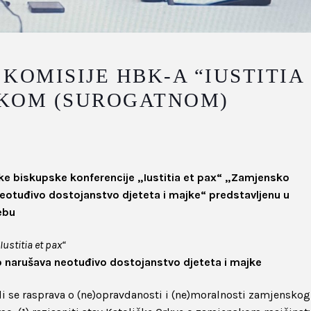
 KOMISIJE HBK-A “IUSTITIA
SKOM (SUROGATNOM)
ske biskupske konferencije „Iustitia et pax“ „Zamjensko
eotuđivo dostojanstvo djeteta i majke“ predstavljenu u
ebu
ustitia et pax“
o narušava neotuđivo dostojanstvo djeteta i majke
i se rasprava o (ne)opravdanosti i (ne)moralnosti zamjenskog