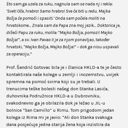
što sam ga uzela za ruku, nagnula sam se nada nj i rekla:
‘Sveti Oče, hrabro! Samo hrabro! Sve će biti u redu. Majka
Božja će pomoći i spasiti.‘ Onda sam počela moliti na
hrvatskome… Znala sam da Papa zna moj jezik… Doktorica je,
držeći Papu za ruku, molila: “Majko Božja, pomozi! Majko
Božja!”, a sv. Ivan Pavao II je za njom ponavljao, također
hrvatski, “Majko Božja, Majko Božja!” – dok ga nisu uspavali
za operaciju
.”
Prof. Šandrić Gotovac bila je i članica HKLD-a te je često
kontaktirala naše kolege u zemlji i inozemstvu, uvijek
spremna na pomoć svima koji su je trebali. U
trenucima teške bolesti našeg don Stanka Lasića,
duhovnika Podružnice HKLD-a u Dubrovniku,
svakodnevno ga je obilazila dok je ležao u JIL-u
bolnice “San Camillo” u Rimu. Tom prigodom jedan
kolega iz Rima mi je javio: “Ali don Stanka svakoga
dana posjećuje jedna starija žena koja inzistira da