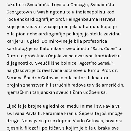
fakultetu Sveučilišta Loyola u Chicagu, Sveučilištu
Georgetown u Washingtonu te u Indianapolisu kod
“oca ehokardiografije” prof. Feingenbauma Harveya,
koje je iskustvo i znanje prenijela u Italiju u kojoj je
bila pionir ehokardiografije po kojoj je stekla zavidnu
karijeru i ugled. Do mirovine je bila profesorica
kardiologije na Katoličkom sveučilištu “
Sacro Cuore
” u
Rimu te pročelnica Odjela za neinvazivnu kardiološku
dijagnostiku Sveučilišne bolnice “
Agostino Gemelli
”,
najglasovitije zdravstvene ustanove u Rimu. Prof. dr.
Simona Šandrić Gotovac je bila autor ili koautor
brojnih znanstvenih i stručnih radova te više američkih,
njemačkih i talijanskih sveučilišnih udžbenika.
Liječila je brojne uglednike, među inima i sv. Pavla VI,
sv. Ivana Pavla II, kardinala Franju Šepera te još mnoge
druge. No najviše ju se dojmio Vlado Gotovac, hrvatski
pjesnik, filozof i političar, s kojim je bila u braku sve