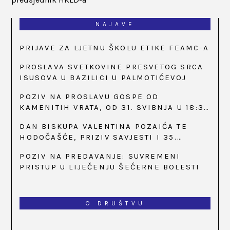
NAJAVE
PRIJAVE ZA LJETNU ŠKOLU ETIKE FEAMC-A
PROSLAVA SVETKOVINE PRESVETOG SRCA
ISUSOVA U BAZILICI U PALMOTIĆEVOJ
POZIV NA PROSLAVU GOSPE OD
KAMENITIH VRATA, OD 31. SVIBNJA U 18:30
SATI
DAN BISKUPA VALENTINA POZAIĆA TE
HODOČAŠĆE, PRIZIV SAVJESTI I 35.
OBLJETNICA OSNIVANJA HKLD-A, U MARIJI
POZIV NA PREDAVANJE: SUVREMENI
BISTRICI, OD 15. DO 17. SVIBNJA
PRISTUP U LIJEČENJU ŠEĆERNE BOLESTI
O DRUŠTVU