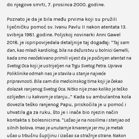
do njegove smrti, 7. prosinca 2000. godine.
Poznato je da je bila među prvima koji su pružili
liječničku pomoć sv. Ivanu Pavlu II nakon atentata 13.
svibnja 1981. godine. Poljskoj novinarki Anni Gawel
2018. je ispripovijedala detaljnije taj događaj: “
Taj sam
dan, kao mladi kardiolog, bila na dežurstvu u bolnici Gemelli,
kada smo neočekivano primili vijest da je počinjen atentat na
Svetog Oca koji je ustrijeljen na Trgu Svetog Petra. Uprava
Poliklinike odmah nas je stavila u stanje najveće
pripravnosti. Bila sam dio medicinskog tima koji je čekao
dolazak ranjenog Svetog Oca. Nitko nije znao koliko je teško
ozlijeđen i u kakvom je stanju
…” Kada su ambulantna kola
dovezla teško ranjenog Papu, priskočila je u pomoć i
uhvatila ga za ruku, što je i inače bio njezin način
kontakta s bolesnicima. “
Ležao je na nosilima i stenjao od
silnih bolova. Imao je unutarnje krvarenje jer mu je metak
ušao u trbušnu šupljinu i izašao sa stražnje strane. Nakon