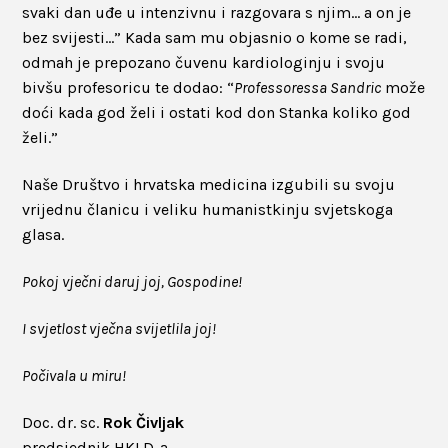
svaki dan uđe u intenzivnu i razgovara s njim… a on je
bez svijesti…” Kada sam mu objasnio o kome se radi,
odmah je prepozano čuvenu kardiologinju i svoju
bivšu profesoricu te dodao: “
Professoressa Sandric
može
doći kada god želi i ostati kod don Stanka koliko god
želi.”
Naše Društvo i hrvatska medicina izgubili su svoju
vrijednu članicu i veliku humanistkinju svjetskoga
glasa.
Pokoj vječni daruj joj, Gospodine!
I svjetlost vječna svijetlila joj!
Počivala u miru!
Doc. dr. sc.
Rok Čivljak
predsjednik HKLD-a