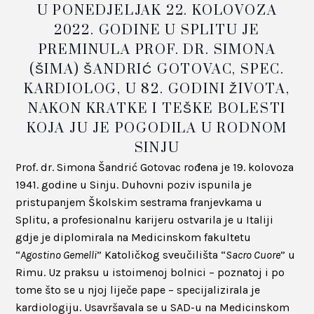
U PONEDJELJAK 22. KOLOVOZA
2022. GODINE U SPLITU JE
PREMINULA PROF. DR. SIMONA
(ŠIMA) ŠANDRIĆ GOTOVAC, SPEC.
KARDIOLOG, U 82. GODINI ŽIVOTA,
NAKON KRATKE I TEŠKE BOLESTI
KOJA JU JE POGODILA U RODNOM
SINJU
Prof. dr. Simona Šandrić Gotovac rođena je 19. kolovoza
1941. godine u Sinju. Duhovni poziv ispunila je
pristupanjem Školskim sestrama franjevkama u
Splitu, a profesionalnu karijeru ostvarila je u Italiji
gdje je diplomirala na Medicinskom fakultetu
“
Agostino Gemelli
” Katoličkog sveučilišta “
Sacro Cuore
” u
Rimu. Uz praksu u istoimenoj bolnici – poznatoj i po
tome što se u njoj liječe pape – specijalizirala je
kardiologiju. Usavršavala se u SAD-u na Medicinskom