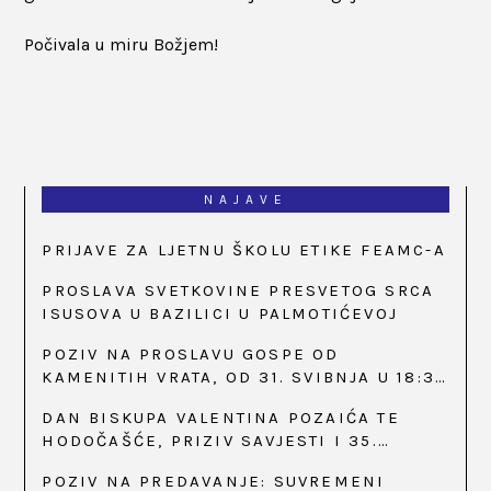
Počivala u miru Božjem!
NAJAVE
PRIJAVE ZA LJETNU ŠKOLU ETIKE FEAMC-A
PROSLAVA SVETKOVINE PRESVETOG SRCA
ISUSOVA U BAZILICI U PALMOTIĆEVOJ
POZIV NA PROSLAVU GOSPE OD
KAMENITIH VRATA, OD 31. SVIBNJA U 18:30
SATI
DAN BISKUPA VALENTINA POZAIĆA TE
HODOČAŠĆE, PRIZIV SAVJESTI I 35.
OBLJETNICA OSNIVANJA HKLD-A, U MARIJI
POZIV NA PREDAVANJE: SUVREMENI
BISTRICI, OD 15. DO 17. SVIBNJA