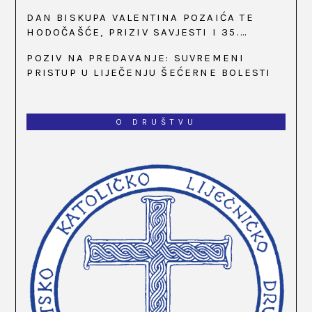
SATI
DAN BISKUPA VALENTINA POZAIĆA TE
HODOČAŠĆE, PRIZIV SAVJESTI I 35.
OBLJETNICA OSNIVANJA HKLD-A, U MARIJI
POZIV NA PREDAVANJE: SUVREMENI
BISTRICI, OD 15. DO 17. SVIBNJA
PRISTUP U LIJEČENJU ŠEĆERNE BOLESTI
O DRUŠTVU