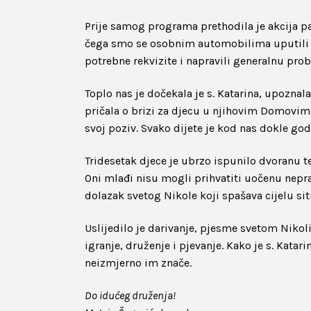
Prije samog programa prethodila je akcija pa
čega smo se osobnim automobilima uputili 
potrebne rekvizite i napravili generalnu pro
Toplo nas je dočekala je s. Katarina, upoznal
pričala o brizi za djecu u njihovim Domovima:
svoj poziv. Svako dijete je kod nas dokle god
Tridesetak djece je ubrzo ispunilo dvoranu t
Oni mlađi nisu mogli prihvatiti uočenu nepr
dolazak svetog Nikole koji spašava cijelu sit
Uslijedilo je darivanje, pjesme svetom Nikol
igranje, druženje i pjevanje. Kako je s. Katari
neizmjerno im znače.
Do idućeg druženja!