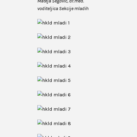
Mateja Šegović, dr.med.
voditeljica Sekcije mladih