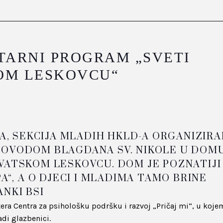
ARNI PROGRAM „SVETI
OM LESKOVCU“
CA, SEKCIJA MLADIH HKLD-A ORGANIZIR
POVODOM BLAGDANA SV. NIKOLE U DOM
VATSKOM LESKOVCU. DOM JE POZNATIJI
A“, A O DJECI I MLADIMA TAMO BRINE
NKI BSI
tera Centra za psihološku podršku i razvoj „Pričaj mi“, u koje
ladi glazbenici.