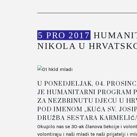
5 PRO 2017
HUMANIT
NIKOLA U HRVATSK
U PONEDJELJAK, 04. PROSIN
JE HUMANITARNI PROGRAM 
ZA NEZBRINUTU DJECU U HR
POD IMENOM „KUĆA SV. JOSIP
DRUŽBA SESTARA KARMELIĆA
Okupilo nas se 30-ak članova Sekcije i volon
volontiraju i naši mladi te naši prijatelji i m