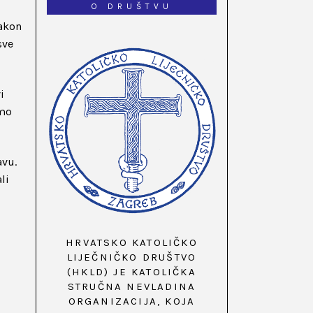
O DRUŠTVU
nakon
sve
i
imo
avu.
li
HRVATSKO KATOLIČKO
LIJEČNIČKO DRUŠTVO
(HKLD) JE KATOLIČKA
STRUČNA NEVLADINA
ORGANIZACIJA, KOJA