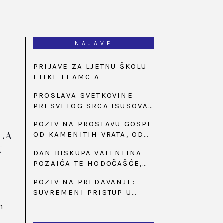
NAJAVE
PRIJAVE ZA LJETNU ŠKOLU
ETIKE FEAMC-A
PROSLAVA SVETKOVINE
PRESVETOG SRCA ISUSOVA
U BAZILICI U
POZIV NA PROSLAVU GOSPE
PALMOTIĆEVOJ
OD KAMENITIH VRATA, OD
ALA
31. SVIBNJA U 18:30 SATI
U
DAN BISKUPA VALENTINA
POZAIĆA TE HODOČAŠĆE,
PRIZIV SAVJESTI I 35.
POZIV NA PREDAVANJE:
OBLJETNICA OSNIVANJA
SUVREMENI PRISTUP U
HKLD-A, U MARIJI BISTRICI,
LIJEČENJU ŠEĆERNE
OD 15. DO 17. SVIBNJA
m
BOLESTI