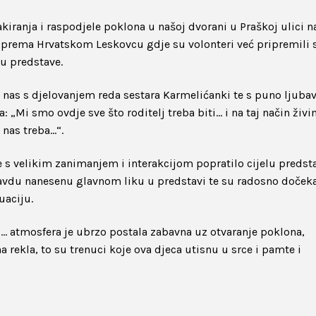
kiranja i raspodjele poklona u našoj dvorani u Praškoj ulici 
prema Hrvatskom Leskovcu gdje su volonteri već pripremili 
bu predstave.
a nas s djelovanjem reda sestara Karmelićanki te s puno ljubav
 „Mi smo ovdje sve što roditelj treba biti… i na taj način živ
 nas treba…“.
e s velikim zanimanjem i interakcijom popratilo cijelu predst
avdu nanesenu glavnom liku u predstavi te su radosno dočeka
uaciju.
i… atmosfera je ubrzo postala zabavna uz otvaranje poklona,
na rekla, to su trenuci koje ova djeca utisnu u srce i pamte i