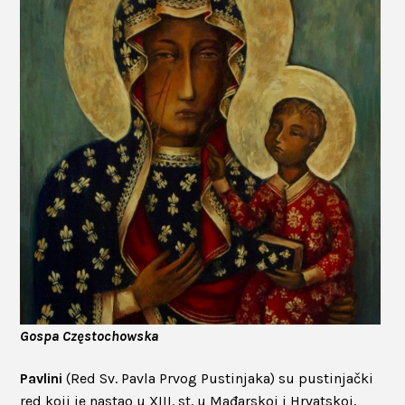
Gospa Częstochowska
Pavlini
(Red Sv. Pavla Prvog Pustinjaka) su pustinjački
red koji je nastao u XIII. st. u Mađarskoj i Hrvatskoj,