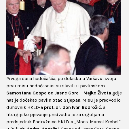
Prvoga dana hodočašća, po dolasku u Varšavu, svoju
prvu misu hodočasnici su slavili u pavlinskom
Samostanu Gospe od Jasne Gore – Majke Života
gdje
nas je dočekao pavlin
otac Stjepan
. Misu je predvodio
duhovnik HKLD-a
prof. dr. don Ivan Bodrožić
, a
liturgijsko pjevanje predvodio je za orguljama
predsjednik Podružnice HKLD-a „Mons. Marcel Krebel“
u Puli
dr. Andrej Angelini
. Gospa od Jasne Gore, Gospa