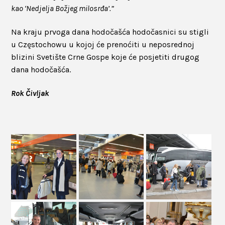
kao ‘Nedjelja Božjeg milosrđa’.”
Na kraju prvoga dana hodočašća hodočasnici su stigli
u Częstochowu u kojoj će prenoćiti u neposrednoj
blizini Svetište Crne Gospe koje će posjetiti drugog
dana hodočašća.
Rok Čivljak