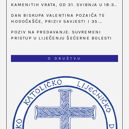
KAMENITIH VRATA, OD 31. SVIBNJA U 18:30
SATI
DAN BISKUPA VALENTINA POZAIĆA TE
HODOČAŠĆE, PRIZIV SAVJESTI I 35.
OBLJETNICA OSNIVANJA HKLD-A, U MARIJI
POZIV NA PREDAVANJE: SUVREMENI
BISTRICI, OD 15. DO 17. SVIBNJA
PRISTUP U LIJEČENJU ŠEĆERNE BOLESTI
O DRUŠTVU