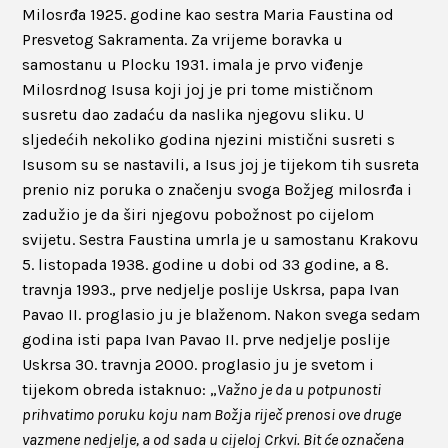
Milosrđa 1925. godine kao sestra Maria Faustina od
Presvetog Sakramenta. Za vrijeme boravka u
samostanu u Plocku 1931. imala je prvo viđenje
Milosrdnog Isusa koji joj je pri tome mističnom
susretu dao zadaću da naslika njegovu sliku. U
sljedećih nekoliko godina njezini mistični susreti s
Isusom su se nastavili, a Isus joj je tijekom tih susreta
prenio niz poruka o značenju svoga Božjeg milosrđa i
zadužio je da širi njegovu pobožnost po cijelom
svijetu. Sestra Faustina umrla je u samostanu Krakovu
5. listopada 1938. godine u dobi od 33 godine, a 8.
travnja 1993., prve nedjelje poslije Uskrsa, papa Ivan
Pavao II. proglasio ju je blaženom. Nakon svega sedam
godina isti papa Ivan Pavao II. prve nedjelje poslije
Uskrsa 30. travnja 2000. proglasio ju je svetom i
tijekom obreda istaknuo: „
Važno je da u potpunosti
prihvatimo poruku koju nam Božja riječ prenosi ove druge
vazmene nedjelje, a od sada u cijeloj Crkvi. Bit će označena