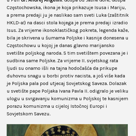
Częstochowska, ikona je koja prikazuje Isusa i Mariju,
a prema predaji ju je naslikao sam sveti Luka (zaštitnik
HKLD-a!) na dasci stola kojega je prema predaji izradio
Isus. Za vrijeme ikonoklastičkog pokreta, legenda kaže,
bila je skrivena u šumama Poljske i kasnije donesena u
Częstochowu u kojoj je danas glavno marijansko
svetište poljskog naroda. S tim svetištem povezana je i
sudbina same Poljske. Za vrijeme II. svjetskog rata
ljudi su onamo išli na tajna hodočašća da prikupe
duhovnu snagu u borbi protiv nacista, a još više kada
je Poljska pala pod utjecaj Sovjetskog Saveza. Dolazak
u svetište pape Poljaka Ivana Pavla II. odigralo je veliku
ulogu u svrgavanju komunizma u Poljskoj te kasnijem
porazu komunizma u cijeloj Istočnoj Europi i
Sovjetskom Savezu.