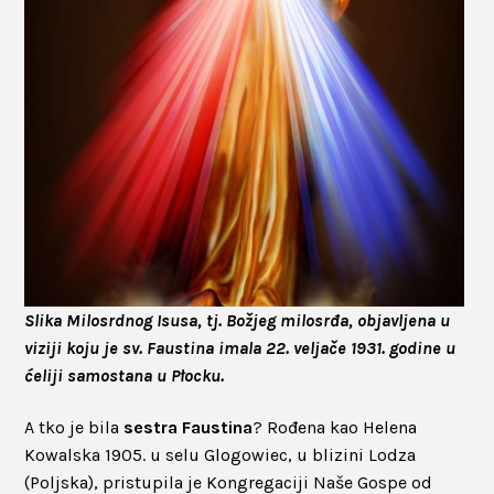
Slika Milosrdnog Isusa, tj. Božjeg milosrđa, objavljena u
viziji koju je sv. Faustina imala 22. veljače 1931. godine u
ćeliji samostana u Płocku.
A tko je bila
sestra Faustina
? Rođena kao Helena
Kowalska 1905. u selu Glogowiec, u blizini Lodza
(Poljska), pristupila je Kongregaciji Naše Gospe od