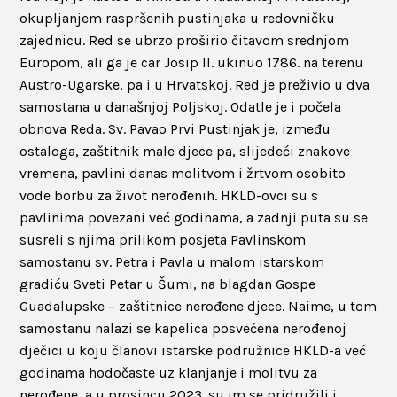
okupljanjem raspršenih pustinjaka u redovničku
zajednicu. Red se ubrzo proširio čitavom srednjom
Europom, ali ga je car Josip II. ukinuo 1786. na terenu
Austro-Ugarske, pa i u Hrvatskoj. Red je preživio u dva
samostana u današnjoj Poljskoj. Odatle je i počela
obnova Reda. Sv. Pavao Prvi Pustinjak je, između
ostaloga, zaštitnik male djece pa, slijedeći znakove
vremena, pavlini danas molitvom i žrtvom osobito
vode borbu za život nerođenih. HKLD-ovci su s
pavlinima povezani već godinama, a zadnji puta su se
susreli s njima prilikom posjeta Pavlinskom
samostanu sv. Petra i Pavla u malom istarskom
gradiću Sveti Petar u Šumi, na blagdan Gospe
Guadalupske – zaštitnice nerođene djece. Naime, u tom
samostanu nalazi se kapelica posvećena nerođenoj
dječici u koju članovi istarske podružnice HKLD-a već
godinama hodočaste uz klanjanje i molitvu za
nerođene, a u prosincu 2023. su im se pridružili i