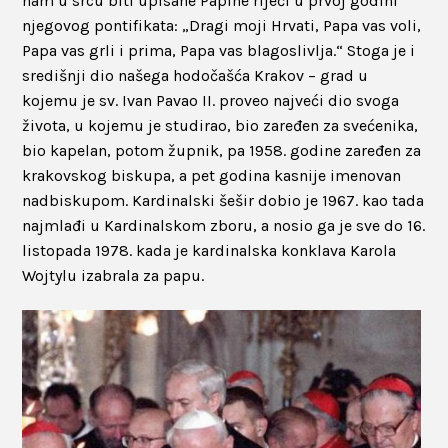
nam u srcu biti upisane Papine riječi u prvoj godini
njegovog pontifikata: „Dragi moji Hrvati, Papa vas voli,
Papa vas grli i prima, Papa vas blagoslivlja.“ Stoga je i
središnji dio našega hodočašća Krakov – grad u
kojemu je sv. Ivan Pavao II. proveo najveći dio svoga
života, u kojemu je studirao, bio zaređen za svećenika,
bio kapelan, potom župnik, pa 1958. godine zaređen za
krakovskog biskupa, a pet godina kasnije imenovan
nadbiskupom. Kardinalski šešir dobio je 1967. kao tada
najmlađi u Kardinalskom zboru, a nosio ga je sve do 16.
listopada 1978. kada je kardinalska konklava Karola
Wojtylu izabrala za papu.