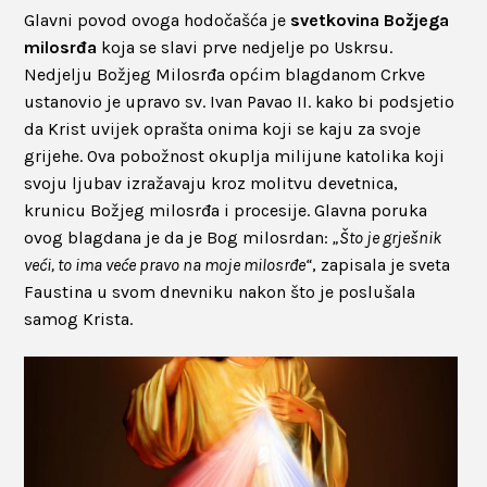
Glavni povod ovoga hodočašća je
svetkovina Božjega
milosrđa
koja se slavi prve nedjelje po Uskrsu.
Nedjelju Božjeg Milosrđa općim blagdanom Crkve
ustanovio je upravo sv. Ivan Pavao II. kako bi podsjetio
da Krist uvijek oprašta onima koji se kaju za svoje
grijehe. Ova pobožnost okuplja milijune katolika koji
svoju ljubav izražavaju kroz molitvu devetnica,
krunicu Božjeg milosrđa i procesije. Glavna poruka
ovog blagdana je da je Bog milosrdan:
„Što je grješnik
veći, to ima veće pravo na moje milosrđe“
, zapisala je sveta
Faustina u svom dnevniku nakon što je poslušala
samog Krista.