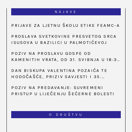
NAJAVE
PRIJAVE ZA LJETNU ŠKOLU ETIKE FEAMC-A
PROSLAVA SVETKOVINE PRESVETOG SRCA
ISUSOVA U BAZILICI U PALMOTIĆEVOJ
POZIV NA PROSLAVU GOSPE OD
KAMENITIH VRATA, OD 31. SVIBNJA U 18:30
SATI
DAN BISKUPA VALENTINA POZAIĆA TE
HODOČAŠĆE, PRIZIV SAVJESTI I 35.
OBLJETNICA OSNIVANJA HKLD-A, U MARIJI
POZIV NA PREDAVANJE: SUVREMENI
BISTRICI, OD 15. DO 17. SVIBNJA
PRISTUP U LIJEČENJU ŠEĆERNE BOLESTI
O DRUŠTVU