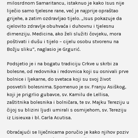
milosrdnom Samaritancu, istaknuo je kako Isus nije
liječio samo tjelesne rane, već je najprije opraštao
grijehe, a zatim ozdravljao tijelo. „Isus pokazuje da
cjelovito zdravlje obuhvaća i duhovnu i tjelesnu
dimenziju. Medicina, ako želi služiti čovjeku, mora
poštivati i dušu i tijelo – cijelu osobu stvorenu na
Božju sliku“, naglasio je Grgurić.
Podsjetio je i na bogatu tradiciju Crkve u skrbi za
bolesne, od redovnika i redovnica koji su osnivali prve
bolnice i ljekarne, do svetaca koji su svoj život
posvetili bolesnima. Spomenuo je sv. Franju Asiškog,
koji je prigrlio gubavce, sv. Kamilu de Lellisa,
zaštitnika bolesnika i bolničara, te sv. Majku Tereziju u
čijoj su blizini ljudi umirali s osmijehom, sv. Tereziju
iz Lisieuxa i bl. Carla Acutisa.
Obraćajući se liječnicama poručio je kako njihov poziv