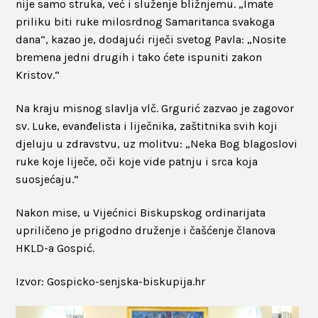
nije samo struka, već i služenje bližnjemu. „Imate
priliku biti ruke milosrdnog Samaritanca svakoga
dana“, kazao je, dodajući riječi svetog Pavla: „Nosite
bremena jedni drugih i tako ćete ispuniti zakon
Kristov.“
Na kraju misnog slavlja vlč. Grgurić zazvao je zagovor
sv. Luke, evanđelista i liječnika, zaštitnika svih koji
djeluju u zdravstvu, uz molitvu: „Neka Bog blagoslovi
ruke koje liječe, oči koje vide patnju i srca koja
suosjećaju.“
Nakon mise, u Vijećnici Biskupskog ordinarijata
upriličeno je prigodno druženje i čašćenje članova
HKLD-a Gospić.
Izvor: Gospicko-senjska-biskupija.hr