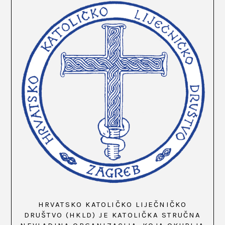
HRVATSKO KATOLIČKO LIJEČNIČKO
DRUŠTVO (HKLD) JE KATOLIČKA STRUČNA