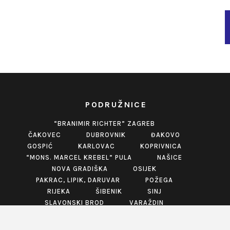
PODRUŽNICE
“BRANIMIR RICHTER” ZAGREB
ČAKOVEC
DUBROVNIK
ĐAKOVO
GOSPIĆ
KARLOVAC
KOPRIVNICA
“MONS. MARCEL KREBEL” PULA
NAŠICE
NOVA GRADIŠKA
OSIJEK
PAKRAC, LIPIK, DARUVAR
POŽEGA
RIJEKA
ŠIBENIK
SINJ
SLAVONSKI BROD
VARAŽDIN
VINKOVCI
VIROVITICA
VUKOVAR
ZABOK
ZADAR