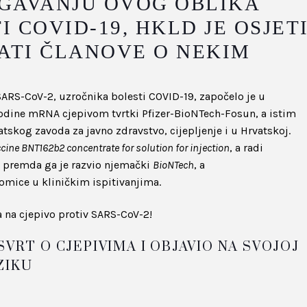
JEGAVANJU OVOG OBLIKA
I COVID-19, HKLD JE OSJET
ATI ČLANOVE O NEKIM
 SARS-CoV-2, uzročnika bolesti COVID-19, započelo je u
odine mRNA cjepivom tvrtki Pfizer-BioNTech-Fosun, a istim
skog zavoda za javno zdravstvo, cijepljenje i u Hrvatskoj.
ine BNT162b2 concentrate for solution for injection
, a radi
 premda ga je razvio njemački
BioNTech
, a
omice u kliničkim ispitivanjima.
a na cjepivo protiv SARS-CoV-2!
VRT O CJEPIVIMA I OBJAVIO NA SVOJOJ
ZIKU