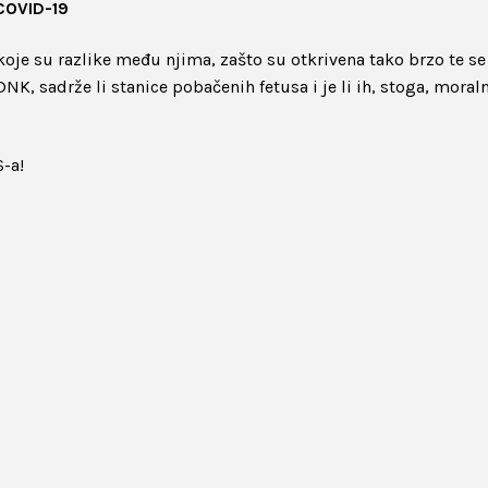
 COVID-19
koje su razlike među njima, zašto su otkrivena tako brzo te se
NK, sadrže li stanice pobačenih fetusa i je li ih, stoga, moral
S-a!