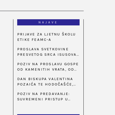
NAJAVE
PRIJAVE ZA LJETNU ŠKOLU
ETIKE FEAMC-A
PROSLAVA SVETKOVINE
PRESVETOG SRCA ISUSOVA
U BAZILICI U
POZIV NA PROSLAVU GOSPE
PALMOTIĆEVOJ
OD KAMENITIH VRATA, OD
31. SVIBNJA U 18:30 SATI
DAN BISKUPA VALENTINA
POZAIĆA TE HODOČAŠĆE,
PRIZIV SAVJESTI I 35.
POZIV NA PREDAVANJE:
OBLJETNICA OSNIVANJA
SUVREMENI PRISTUP U
HKLD-A, U MARIJI BISTRICI,
LIJEČENJU ŠEĆERNE
OD 15. DO 17. SVIBNJA
BOLESTI