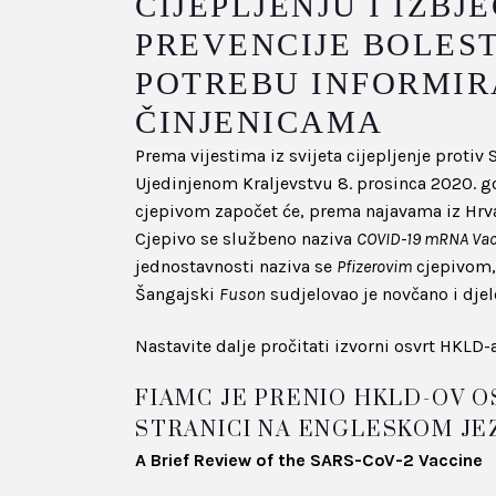
CIJEPLJENJU I IZB
PREVENCIJE BOLEST
POTREBU INFORMIR
ČINJENICAMA
Prema vijestima iz svijeta cijepljenje protiv
Ujedinjenom Kraljevstvu 8. prosinca 2020. g
cjepivom započet će, prema najavama iz Hrvat
Cjepivo se službeno naziva
COVID-19 mRNA Vacc
jednostavnosti naziva se
Pfizerovim
cjepivom,
Šangajski
Fuson
sudjelovao je novčano i djel
Nastavite dalje pročitati izvorni osvrt HKLD-
FIAMC JE PRENIO HKLD-OV OS
STRANICI NA ENGLESKOM JE
A Brief Review of the SARS-CoV-2 Vaccine