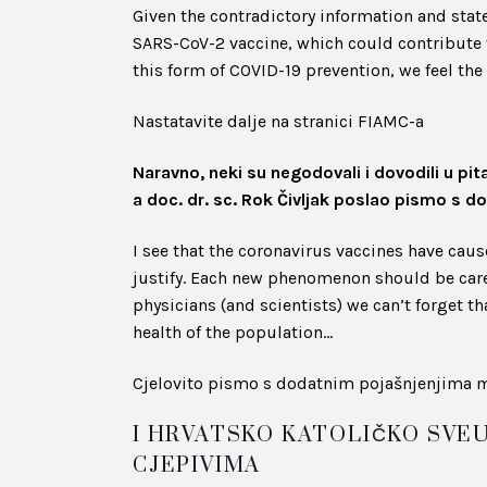
Given the contradictory information and sta
SARS-CoV-2 vaccine, which could contribute t
this form of COVID-19 prevention, we feel th
Nastatavite dalje na stranici FIAMC-a
Naravno, neki su negodovali i dovodili u pi
a doc. dr. sc. Rok Čivljak poslao pismo s 
I see that the coronavirus vaccines have ca
justify. Each new phenomenon should be care
physicians (and scientists) we can’t forget th
health of the population…
Cjelovito pismo s dodatnim pojašnjenjima m
I HRVATSKO KATOLIČKO SVEU
CJEPIVIMA