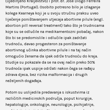
(Ujedinjeno Kraljevstvo) i prof. dr. José Diogo Ferreira
Martins (Portugal). Osobito potresno bilo je izlaganje
kolege Kearneya koji je u svoju stručnu praksu uveo
liječenje poništavanjem utjecaja abortivne pilule (engl.
abortion pill reversal treatment) tako što je trudnicama
koje su se odlučile na medikamentozni pobačaj, nakon
što bi se predomislile i odlučile ipak zadržati
trudnoću, davao progesteron za poništavanje
abortivnog učinka abortivne pilule i na taj način
omogućio ženama da ipak održe trudnoću do kraja.
Studije su pokazale da se na ovaj način preko 50%
trudnoća ipak uspije održati nakon čega se rađaju
zdrava djeca, bez rizika malformacija i drugih
neželjenih događaja.
Potom su uslijedila predavanja s iskustvima iz
različitih medicinskih područja, poput kirurgije,
hepatologije, onkologije, neurologije, psihijatrije,