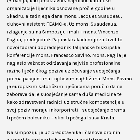
(Albanija) kao predstavnik najmlađe katoličke
organizacije liječnika osnovane prošle godine u
Skadru, a zadnjega dana mons. Jacques Suaudeau,
duhovni asistent FEAMC-a. Uz mons. Suaudeaua,
izlaganje su na Simpoziju imali i mons. Vincenzo
Paglia, predsjednik Papinske akademije za život te
novoizabrani dopredsjednik Talijanske biskupske
konferencije mons. Francesco Savino. Mons. Paglia je
naglasio važnost održavanja najviše profesionalne
razine liječničkog poziva uz očuvanje suosjećanja
prema pacijentima i njihovim najbližima. Mons. Savino
je europskim katoličkim liječnicima poručio da ne
zaborave da je suosjećanje sama duša medicine te
kako zdravstveni radnici uz stručne kompetencije u
svoj poziv moraju inkorporirati i suosjećanje prema
trpećem bolesniku – slici trpećega Isusa Krista.
Na simpoziju je uz predstavnike i članove brojnih