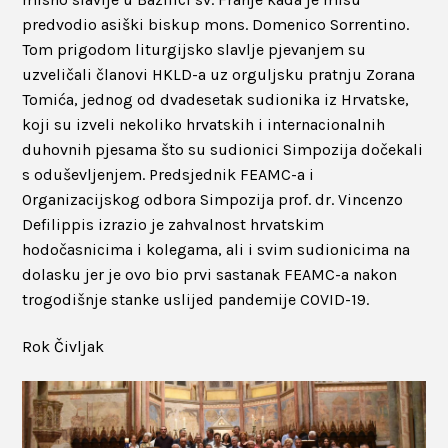
predvodio asiški biskup mons. Domenico Sorrentino.
Tom prigodom liturgijsko slavlje pjevanjem su
uzveličali članovi HKLD-a uz orguljsku pratnju Zorana
Tomića, jednog od dvadesetak sudionika iz Hrvatske,
koji su izveli nekoliko hrvatskih i internacionalnih
duhovnih pjesama što su sudionici Simpozija dočekali
s oduševljenjem. Predsjednik FEAMC-a i
Organizacijskog odbora Simpozija prof. dr. Vincenzo
Defilippis izrazio je zahvalnost hrvatskim
hodočasnicima i kolegama, ali i svim sudionicima na
dolasku jer je ovo bio prvi sastanak FEAMC-a nakon
trogodišnje stanke uslijed pandemije COVID-19.
Rok Čivljak