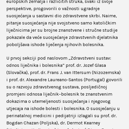
europskih zemalja i različitih struka, svaki iz svoje
perspektive, progovorili o važnosti ugradnje
suosjećanja u sastavni dio zdravstvene skrbi. Naime,
pitanje suosjećanja nije svojstveno samo katoličkim
liječnicima jer su brojne znanstvene i stručne studije
pokazale da veće suosjećanje zdravstvenih djelatnika
poboljšava ishode liječenja njihovih bolesnika.
U prvoj sekciji pod naslovom „Zdravstveni sustav:
odnos liječnika i bolesnika“ prof. dr. Jozef Glasa
(Slovačka), prof. dr. Frans J. van Ittersum (Nizozemska)
i prof. dr. Alexandre Laureano-Santos (Portugal) govorili
su o razvoju zdravstvenog sustava, posljedičnoj
promjeni odnosa liječnik–bolesnik te znanstvenim
dokazima o utemeljenosti suosjećanja i njegovog
utjecaja na ishode bolesti i bolesnika. O suosjećanju u
perinatalnoj medicini i pedijatriji izlagali su prof. dr.
Bogdan Chazan (Poljska), dr. Dermot Kearney