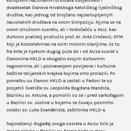
europskih nacionalnih društava sudjelovalo i
dvadesetak članova Hrvatskoga katoličkog liječničkog
društva, kao jednog od brojčano najzastupljenijih
nacionalnih društava na ovom Simpoziju. Njima se na
ovom stručnom susretu, ali i hodočašću u Asiz, kao
duhovni pratitelj pridružio prof. dr. Ante Crnčević, OFM
koji je koncelebrirao na svim misnim slavljima. Uz to,
fra Ante je tijekom dugog puta do i od Asiza susret s
članovima HKLD-a obogatio svojim duhovnim
nagovorima, ali i poznavanjem povijesne i kulturne
baštine talijanskih krajeva kojima smo prolazili. Po
povratku su članovi HKLD-a zastali u Padovi te su
posjetili Svetište sv. Leopolda Bogdana Mandića,
Baziliku sv. Antuna, a pomolili su se i pred sarkofagom
u Bazilici sv. Justine u kojemu se čuvaju posmrtni
ostatci sv. Luke Evanđelista, zaštitnika HKLD-a.
Najsvečaniji događaj ovoga susreta u Asizu bilo je
misno slavlje u Bazilici sv. Franje kada je misu