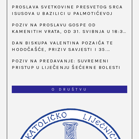
PROSLAVA SVETKOVINE PRESVETOG SRCA
ISUSOVA U BAZILICI U PALMOTIĆEVOJ
POZIV NA PROSLAVU GOSPE OD
KAMENITIH VRATA, OD 31. SVIBNJA U 18:30
SATI
DAN BISKUPA VALENTINA POZAIĆA TE
HODOČAŠĆE, PRIZIV SAVJESTI I 35.
OBLJETNICA OSNIVANJA HKLD-A, U MARIJI
POZIV NA PREDAVANJE: SUVREMENI
BISTRICI, OD 15. DO 17. SVIBNJA
PRISTUP U LIJEČENJU ŠEĆERNE BOLESTI
O DRUŠTVU