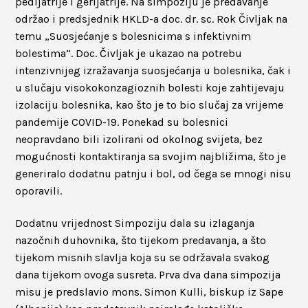
pedijatrije i gerijatrije. Na simpoziju je predavanje
održao i predsjednik HKLD-a doc. dr. sc. Rok Čivljak na
temu „Suosjećanje s bolesnicima s infektivnim
bolestima“. Doc. Čivljak je ukazao na potrebu
intenzivnijeg izražavanja suosjećanja u bolesnika, čak i
u slučaju visokokonzagioznih bolesti koje zahtijevaju
izolaciju bolesnika, kao što je to bio slučaj za vrijeme
pandemije COVID-19. Ponekad su bolesnici
neopravdano bili izolirani od okolnog svijeta, bez
mogućnosti kontaktiranja sa svojim najbližima, što je
generiralo dodatnu patnju i bol, od čega se mnogi nisu
oporavili.
Dodatnu vrijednost Simpoziju dala su izlaganja
nazočnih duhovnika, što tijekom predavanja, a što
tijekom misnih slavlja koja su se održavala svakog
dana tijekom ovoga susreta. Prva dva dana simpozija
misu je predslavio mons. Simon Kulli, biskup iz Sape