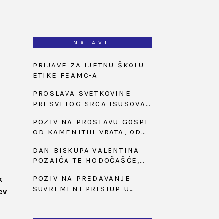
NAJAVE
PRIJAVE ZA LJETNU ŠKOLU
ETIKE FEAMC-A
PROSLAVA SVETKOVINE
PRESVETOG SRCA ISUSOVA
U BAZILICI U
POZIV NA PROSLAVU GOSPE
PALMOTIĆEVOJ
OD KAMENITIH VRATA, OD
31. SVIBNJA U 18:30 SATI
DAN BISKUPA VALENTINA
POZAIĆA TE HODOČAŠĆE,
PRIZIV SAVJESTI I 35.
POZIV NA PREDAVANJE:
k
OBLJETNICA OSNIVANJA
SUVREMENI PRISTUP U
ev
HKLD-A, U MARIJI BISTRICI,
LIJEČENJU ŠEĆERNE
OD 15. DO 17. SVIBNJA
BOLESTI