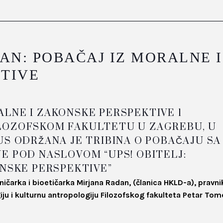
AN: POBAČAJ IZ MORALNE I
TIVE
 FILOZOFSKOM FAKULTETU U ZAGREBU, U
US ODRŽANA JE TRIBINA O POBAČAJU SA
E POD NASLOVOM “UPS! OBITELJ:
ONSKE PERSPEKTIVE”
ničarka i bioetičarka Mirjana Radan, (članica HKLD-a), pravni
giju i kulturnu antropologiju Filozofskog fakulteta Petar Tom