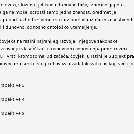
cjelovito, složeno tjelesno i duhovno biće, iznimne ljepote,
da ga ne može iscrpsti samo jedna znanost, predmet je
aju pod različitim vidicima i uz pomoć različitih znanstvenih
li i duhovno, odnosno ontološko utemeljenje.
ovjeka na razini najranijeg razvoja i njegove zakonske
riznavanju vlasništva i u osnovnom nepoštenju prema svim
 i vrsti kromosoma. Od začeća, čovjek, u Istini je Subjekt pra
ravne mu smrti, što je obaveza i zadatak svih nas koji već i jo