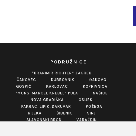
PODRUŽNICE
“BRANIMIR RICHTER” ZAGREB
ČAKOVEC
DUBROVNIK
ĐAKOVO
GOSPIĆ
KARLOVAC
KOPRIVNICA
“MONS. MARCEL KREBEL” PULA
NAŠICE
NOVA GRADIŠKA
OSIJEK
PAKRAC, LIPIK, DARUVAR
POŽEGA
RIJEKA
ŠIBENIK
SINJ
SLAVONSKI BROD
VARAŽDIN
VINKOVCI
VIROVITICA
VUKOVAR
ZABOK
ZADAR