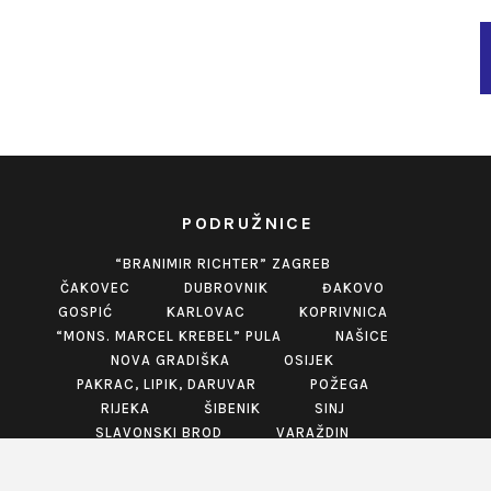
PODRUŽNICE
“BRANIMIR RICHTER” ZAGREB
ČAKOVEC
DUBROVNIK
ĐAKOVO
GOSPIĆ
KARLOVAC
KOPRIVNICA
“MONS. MARCEL KREBEL” PULA
NAŠICE
NOVA GRADIŠKA
OSIJEK
PAKRAC, LIPIK, DARUVAR
POŽEGA
RIJEKA
ŠIBENIK
SINJ
SLAVONSKI BROD
VARAŽDIN
VINKOVCI
VIROVITICA
VUKOVAR
ZABOK
ZADAR