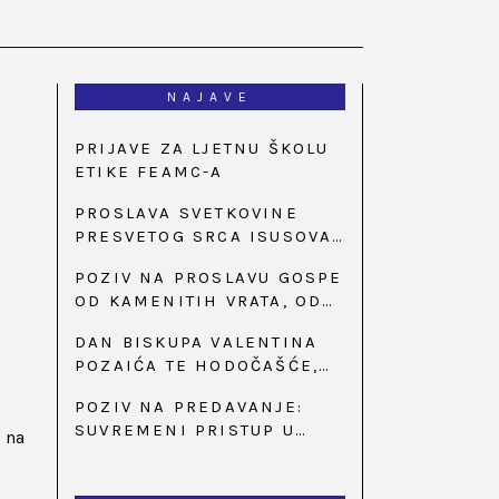
NAJAVE
PRIJAVE ZA LJETNU ŠKOLU
ETIKE FEAMC-A
PROSLAVA SVETKOVINE
PRESVETOG SRCA ISUSOVA
U BAZILICI U
POZIV NA PROSLAVU GOSPE
PALMOTIĆEVOJ
OD KAMENITIH VRATA, OD
31. SVIBNJA U 18:30 SATI
DAN BISKUPA VALENTINA
POZAIĆA TE HODOČAŠĆE,
PRIZIV SAVJESTI I 35.
POZIV NA PREDAVANJE:
OBLJETNICA OSNIVANJA
SUVREMENI PRISTUP U
HKLD-A, U MARIJI BISTRICI,
u na
LIJEČENJU ŠEĆERNE
OD 15. DO 17. SVIBNJA
BOLESTI