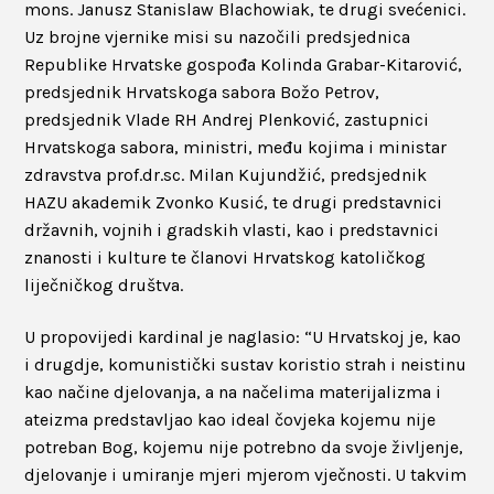
mons. Janusz Stanislaw Blachowiak, te drugi svećenici.
Uz brojne vjernike misi su nazočili predsjednica
Republike Hrvatske gospođa Kolinda Grabar-Kitarović,
predsjednik Hrvatskoga sabora Božo Petrov,
predsjednik Vlade RH Andrej Plenković, zastupnici
Hrvatskoga sabora, ministri, među kojima i ministar
zdravstva prof.dr.sc. Milan Kujundžić, predsjednik
HAZU akademik Zvonko Kusić, te drugi predstavnici
državnih, vojnih i gradskih vlasti, kao i predstavnici
znanosti i kulture te članovi Hrvatskog katoličkog
liječničkog društva.
U propovijedi kardinal je naglasio: “U Hrvatskoj je, kao
i drugdje, komunistički sustav koristio strah i neistinu
kao načine djelovanja, a na načelima materijalizma i
ateizma predstavljao kao ideal čovjeka kojemu nije
potreban Bog, kojemu nije potrebno da svoje življenje,
djelovanje i umiranje mjeri mjerom vječnosti. U takvim