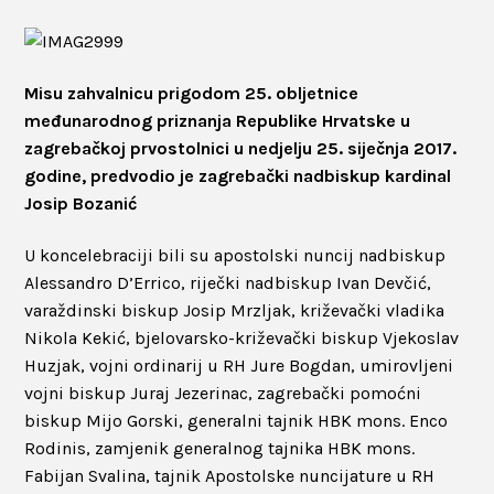
Misu zahvalnicu prigodom 25. obljetnice
međunarodnog priznanja Republike Hrvatske u
zagrebačkoj prvostolnici u nedjelju 25. siječnja 2017.
godine, predvodio je zagrebački nadbiskup kardinal
Josip Bozanić
U koncelebraciji bili su apostolski nuncij nadbiskup
Alessandro D’Errico, riječki nadbiskup Ivan Devčić,
varaždinski biskup Josip Mrzljak, križevački vladika
Nikola Kekić, bjelovarsko-križevački biskup Vjekoslav
Huzjak, vojni ordinarij u RH Jure Bogdan, umirovljeni
vojni biskup Juraj Jezerinac, zagrebački pomoćni
biskup Mijo Gorski, generalni tajnik HBK mons. Enco
Rodinis, zamjenik generalnog tajnika HBK mons.
Fabijan Svalina, tajnik Apostolske nuncijature u RH