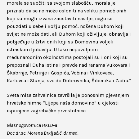
morala se suočiti sa svojom slabošću, morala je
priznati da se ne može osloniti na veliku pomoć onih
koji su mogli izvana zaustaviti nasilje, nego se
pouzdati u sebe i Božju pomoć, nošena Duhom koji
svijet ne može dati, ali Duhom koji oživljuje, obnavlja i
pobjeđuje u žrtvi onih koji su Domovinu voljeli
istinskom ljubavlju. U tako nepovoljnim
međunarodnim okolnostima postojali su i oni koji su
prepoznali Duha istine i pravde nad ranama Vukovara i
Škabrnje, Petrinje i Gospića, Voćina i Vinkovaca,
Karlovca i Slunja, sve do Dubrovnika, Šibenika i Zadra.”
Sveta misa zahvalnica završila je ponosnim pjevanjem
hrvatske himne “Lijepa naša domovino” u cjelosti
ispunjene zagrebačke prvostolnice.
Glasnogovornica HKLD-a
Doc.dr.sc. Morana Brkljačić, dr.med.