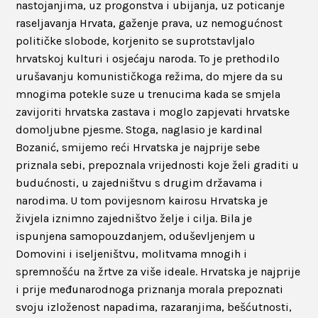
nastojanjima, uz progonstva i ubijanja, uz poticanje
raseljavanja Hrvata, gaženje prava, uz nemogućnost
političke slobode, korjenito se suprotstavljalo
hrvatskoj kulturi i osjećaju naroda. To je prethodilo
urušavanju komunističkoga režima, do mjere da su
mnogima potekle suze u trenucima kada se smjela
zavijoriti hrvatska zastava i moglo zapjevati hrvatske
domoljubne pjesme. Stoga, naglasio je kardinal
Bozanić, smijemo reći Hrvatska je najprije sebe
priznala sebi, prepoznala vrijednosti koje želi graditi u
budućnosti, u zajedništvu s drugim državama i
narodima. U tom povijesnom kairosu Hrvatska je
živjela iznimno zajedništvo želje i cilja. Bila je
ispunjena samopouzdanjem, oduševljenjem u
Domovini i iseljeništvu, molitvama mnogih i
spremnošću na žrtve za više ideale. Hrvatska je najprije
i prije međunarodnoga priznanja morala prepoznati
svoju izloženost napadima, razaranjima, bešćutnosti,