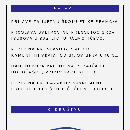
NAJAVE
PRIJAVE ZA LJETNU ŠKOLU ETIKE FEAMC-A
PROSLAVA SVETKOVINE PRESVETOG SRCA
ISUSOVA U BAZILICI U PALMOTIĆEVOJ
POZIV NA PROSLAVU GOSPE OD
KAMENITIH VRATA, OD 31. SVIBNJA U 18:30
SATI
DAN BISKUPA VALENTINA POZAIĆA TE
HODOČAŠĆE, PRIZIV SAVJESTI I 35.
OBLJETNICA OSNIVANJA HKLD-A, U MARIJI
POZIV NA PREDAVANJE: SUVREMENI
BISTRICI, OD 15. DO 17. SVIBNJA
PRISTUP U LIJEČENJU ŠEĆERNE BOLESTI
O DRUŠTVU