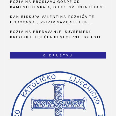
POZIV NA PROSLAVU GOSPE OD
KAMENITIH VRATA, OD 31. SVIBNJA U 18:30
SATI
DAN BISKUPA VALENTINA POZAIĆA TE
HODOČAŠĆE, PRIZIV SAVJESTI I 35.
OBLJETNICA OSNIVANJA HKLD-A, U MARIJI
POZIV NA PREDAVANJE: SUVREMENI
BISTRICI, OD 15. DO 17. SVIBNJA
PRISTUP U LIJEČENJU ŠEĆERNE BOLESTI
O DRUŠTVU