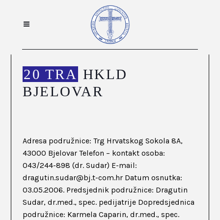
20 TRA
HKLD
BJELOVAR
Adresa podružnice: Trg Hrvatskog Sokola 8A,
43000 Bjelovar Telefon – kontakt osoba:
043/244-898 (dr. Sudar) E-mail:
dragutin.sudar@bj.t-com.hr Datum osnutka:
03.05.2006. Predsjednik podružnice: Dragutin
Sudar, dr.med., spec. pedijatrije Dopredsjednica
podružnice: Karmela Caparin, dr.med., spec.