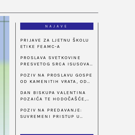
NAJAVE
PRIJAVE ZA LJETNU ŠKOLU
ETIKE FEAMC-A
PROSLAVA SVETKOVINE
PRESVETOG SRCA ISUSOVA
U BAZILICI U
POZIV NA PROSLAVU GOSPE
PALMOTIĆEVOJ
OD KAMENITIH VRATA, OD
31. SVIBNJA U 18:30 SATI
DAN BISKUPA VALENTINA
POZAIĆA TE HODOČAŠĆE,
PRIZIV SAVJESTI I 35.
POZIV NA PREDAVANJE:
OBLJETNICA OSNIVANJA
SUVREMENI PRISTUP U
HKLD-A, U MARIJI BISTRICI,
LIJEČENJU ŠEĆERNE
OD 15. DO 17. SVIBNJA
BOLESTI