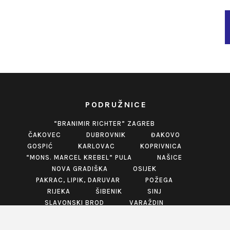
PODRUŽNICE
“BRANIMIR RICHTER” ZAGREB
ČAKOVEC
DUBROVNIK
ĐAKOVO
GOSPIĆ
KARLOVAC
KOPRIVNICA
“MONS. MARCEL KREBEL” PULA
NAŠICE
NOVA GRADIŠKA
OSIJEK
PAKRAC, LIPIK, DARUVAR
POŽEGA
RIJEKA
ŠIBENIK
SINJ
SLAVONSKI BROD
VARAŽDIN
VINKOVCI
VIROVITICA
VUKOVAR
ZABOK
ZADAR