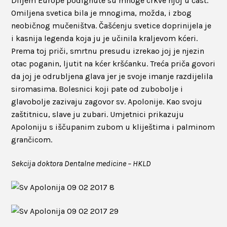
Diljem Europe podignute su mnoge crkve njoj u čast.
Omiljena svetica bila je mnogima, možda, i zbog
neobičnog mučeništva. Čašćenju svetice doprinijela je
i kasnija legenda koja ju je učinila kraljevom kćeri.
Prema toj priči, smrtnu presudu izrekao joj je njezin
otac poganin, ljutit na kćer kršćanku. Treća priča govori
da joj je odrubljena glava jer je svoje imanje razdijelila
siromasima. Bolesnici koji pate od zubobolje i
glavobolje zazivaju zagovor sv. Apolonije. Kao svoju
zaštitnicu, slave ju zubari. Umjetnici prikazuju
Apoloniju s iščupanim zubom u kliještima i palminom
grančicom.
Sekcija doktora Dentalne medicine – HKLD