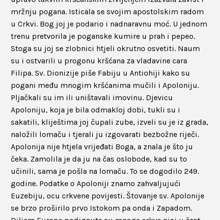
mržnju pogana. Isticala se svojim apostolskim radom
u Crkvi. Bog joj je podario i nadnaravnu moć. U jednom
trenu pretvorila je poganske kumire u prah i pepeo.
Stoga su joj se zlobnici htjeli okrutno osvetiti. Naum
su i ostvarili u progonu kršćana za vladavine cara
Filipa. Sv. Dionizije piše Fabiju u Antiohiji kako su
pogani među mnogim kršćanima mučili i Apoloniju.
Pljačkali su im ili uništavali imovinu. Djevicu
Apoloniju, koja je bila odmakloj dobi, tukli su i
sakatili, kliještima joj čupali zube, izveli su je iz grada,
naložili lomaču i tjerali ju izgovarati bezbožne riječi.
Apolonija nije htjela vrijeđati Boga, a znala je što ju
čeka. Zamolila je da ju na čas oslobode, kad su to
učinili, sama je pošla na lomaču. To se dogodilo 249.
godine. Podatke o Apoloniji znamo zahvaljujući
Euzebiju, ocu crkvene povijesti. Štovanje sv. Apolonije
se brzo proširilo prvo Istokom pa onda i Zapadom.