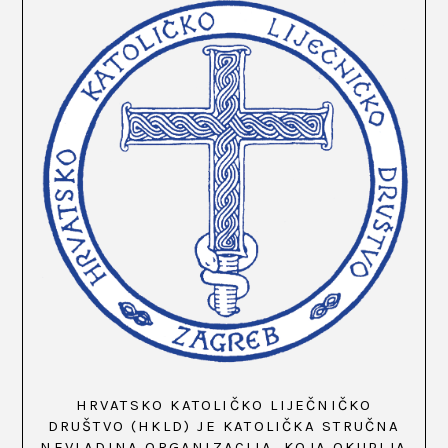
HRVATSKO KATOLIČKO LIJEČNIČKO
DRUŠTVO (HKLD) JE KATOLIČKA STRUČNA
NEVLADINA ORGANIZACIJA, KOJA OKUPLJA