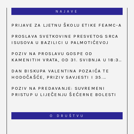
NAJAVE
PRIJAVE ZA LJETNU ŠKOLU ETIKE FEAMC-A
PROSLAVA SVETKOVINE PRESVETOG SRCA
ISUSOVA U BAZILICI U PALMOTIĆEVOJ
POZIV NA PROSLAVU GOSPE OD
KAMENITIH VRATA, OD 31. SVIBNJA U 18:30
SATI
DAN BISKUPA VALENTINA POZAIĆA TE
HODOČAŠĆE, PRIZIV SAVJESTI I 35.
OBLJETNICA OSNIVANJA HKLD-A, U MARIJI
POZIV NA PREDAVANJE: SUVREMENI
BISTRICI, OD 15. DO 17. SVIBNJA
PRISTUP U LIJEČENJU ŠEĆERNE BOLESTI
O DRUŠTVU