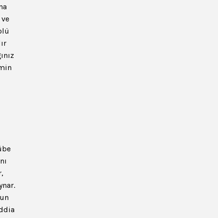
na
 ve
olü
ır
ğınız
emin
übe
nı
,
ynar.
gun
iddia