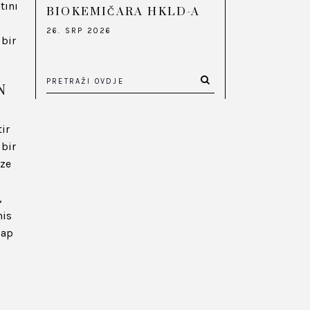
tını
BIOKEMIČARA HKLD-A
26. SRP 2026
 bir
N
ir
 bir
ize
,
his
cap