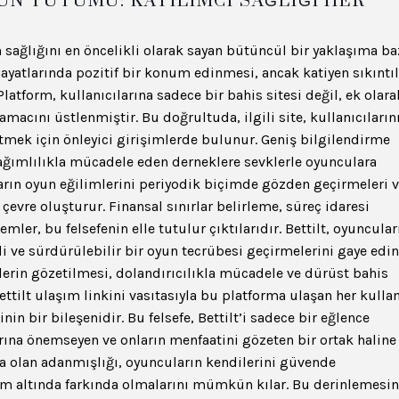
UN TUTUMU: KATILIMCI SAĞLIĞI HER
n sağlığını en öncelikli olarak sayan bütüncül bir yaklaşıma ba
 hayatlarında pozitif bir konum edinmesi, ancak katiyen sıkıntı
latform, kullanıcılarına sadece bir bahis sitesi değil, ek olara
macını üstlenmiştir. Bu doğrultuda, ilgili site, kullanıcıların
ek için önleyici girişimlerde bulunur. Geniş bilgilendirme
bağımlılıkla mücadele eden derneklere sevklerle oyunculara
arın oyun eğilimlerini periyodik biçimde gözden geçirmeleri 
 çevre oluşturur. Finansal sınırlar belirleme, süreç idaresi
er, bu felsefenin elle tutulur çıktılarıdır. Bettilt, oyuncular
li ve sürdürülebilir bir oyun tecrübesi geçirmelerini gaye edini
erin gözetilmesi, dolandırıcılıkla mücadele ve dürüst bahis
ettilt ulaşım linkini vasıtasıyla bu platforma ulaşan her kullan
n bir bileşenidir. Bu felsefe, Bettilt’i sadece bir eğlence
rına önemseyen ve onların menfaatini gözeten bir ortak haline
ra olan adanmışlığı, oyuncuların kendilerini güvende
tim altında farkında olmalarını mümkün kılar. Bu derinlemesin