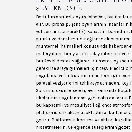
BETTILT’IN MESULIYETLI OY
ŞEYDEN ÖNCE
Bettilt’in sorumlu oyun felsefesi, oyuncuları
alır. Bu prensip, şans oyunlarının insanların
yol açmaması gerektiği kanaatini barındırır. P
şuurlu ve denetimli bir eğlence alanı sunma a
muhtemel ihtimalleri konusunda haberdar etm
materyalleri, bireysel destek yöntemleri ve 
bütünsel destek sağlanır. Bu metot, oyuncul
gerekirse araya girmeleri için teşvik edici bir
uygulama ve tutkularını denetleme gibi yönteml
parasal vaziyetlerini tehlikeye atmadan, keyif
Sorumlu oyun felsefesi, aynı zamanda küçükl
ilkelerinin uygulanması gibi saha da içerir. B
bu kapsamlı ve mesuliyetli eğlence atmosferini
platformu olmaktan uzaklaştırıp, kullanıcıla
getirir. Platformun koruma ve ahlaki kuralla
hissetmelerini ve eğlence süreçlerinin göze