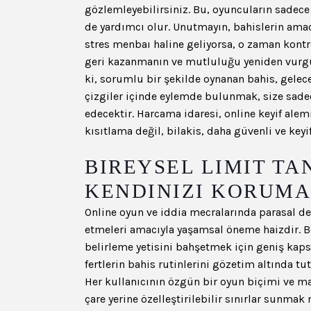
gözlemleyebilirsiniz. Bu, oyuncuların sadece
de yardımcı olur. Unutmayın, bahislerin amac
stres menbaı haline geliyorsa, o zaman kont
geri kazanmanın ve mutluluğu yeniden vurgu
ki, sorumlu bir şekilde oynanan bahis, gelece
çizgiler içinde eylemde bulunmak, size sadec
edecektir. Harcama idaresi, online keyif alem
kısıtlama değil, bilakis, daha güvenli ve keyif
BIREYSEL LIMIT T
KENDINIZI KORUMA
Online oyun ve iddia mecralarında parasal de
etmeleri amacıyla yaşamsal öneme haizdir. Be
belirleme yetisini bahşetmek için geniş kaps
fertlerin bahis rutinlerini gözetim altında tu
Her kullanıcının özgün bir oyun biçimi ve m
çare yerine özelleştirilebilir sınırlar sunmak