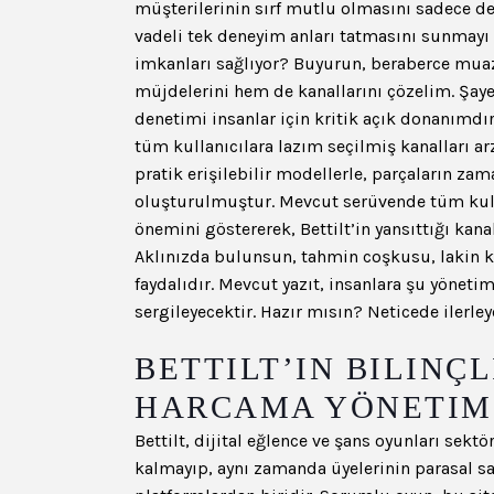
müşterilerinin sırf mutlu olmasını sadece d
vadeli tek deneyim anları tatmasını sunmayı h
imkanları sağlıyor? Buyurun, beraberce mu
müjdelerini hem de kanallarını çözelim. Şayet
denetimi insanlar için kritik açık donanımdı
tüm kullanıcılara lazım seçilmiş kanalları ar
pratik erişilebilir modellerle, parçaların za
oluşturulmuştur. Mevcut serüvende tüm kullan
önemini göstererek, Bettilt’in yansıttığı kana
Aklınızda bulunsun, tahmin coşkusu, lakin k
faydalıdır. Mevcut yazıt, insanlara şu yönetim
sergileyecektir. Hazır mısın? Neticede ilerley
BETTILT’IN BILINÇL
HARCAMA YÖNETIMI
Bettilt, dijital eğlence ve şans oyunları sek
kalmayıp, aynı zamanda üyelerinin parasal sa