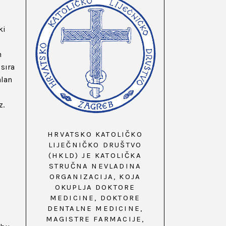
ki
n
 sıra
alan
z.
HRVATSKO KATOLIČKO
LIJEČNIČKO DRUŠTVO
(HKLD) JE KATOLIČKA
STRUČNA NEVLADINA
ORGANIZACIJA, KOJA
OKUPLJA DOKTORE
MEDICINE, DOKTORE
DENTALNE MEDICINE,
MAGISTRE FARMACIJE,