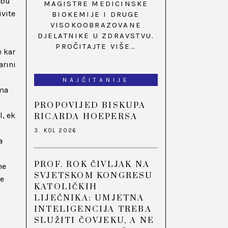
 bu
MAGISTRE MEDICINSKE
ivite
BIOKEMIJE I DRUGE
VISOKOOBRAZOVANE
i
DJELATNIKE U ZDRAVSTVU.
PROČITAJTE VIŠE…
e kar
arını
NAJČITANIJE
rma
PROPOVIJED BISKUPA
l, ek
RICARDA HOEPERSA
3. KOL 2026
a
PROF. ROK ČIVLJAK NA
me
SVJETSKOM KONGRESU
de
KATOLIČKIH
LIJEČNIKA: UMJETNA
INTELIGENCIJA TREBA
SLUŽITI ČOVJEKU, A NE