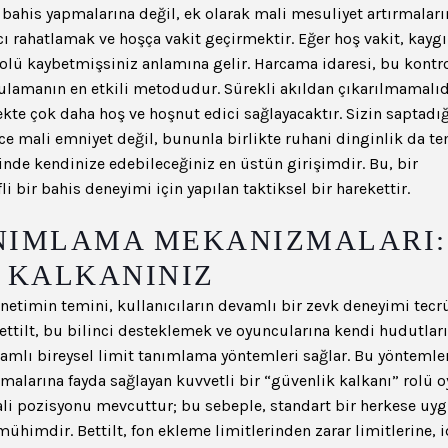
 bahis yapmalarına değil, ek olarak mali mesuliyet artırmaları
ı rahatlamak ve hoşça vakit geçirmektir. Eğer hoş vakit, kaygı
rolü kaybetmişsiniz anlamına gelir. Harcama idaresi, bu kontr
lamanın en etkili metodudur. Sürekli akıldan çıkarılmamalıd
kte çok daha hoş ve hoşnut edici sağlayacaktır. Sizin saptadı
e mali emniyet değil, bununla birlikte ruhani dinginlik da t
inde kendinize edebileceğiniz en üstün girişimdir. Bu, bir
li bir bahis deneyimi için yapılan taktiksel bir harekettir.
ANIMLAMA MEKANIZMALARI:
 KALKANINIZ
netimin temini, kullanıcıların devamlı bir zevk deneyimi tecr
ttilt, bu bilinci desteklemek ve oyuncularına kendi hudutları
amlı bireysel limit tanımlama yöntemleri sağlar. Bu yöntemler
tmalarına fayda sağlayan kuvvetli bir “güvenlik kalkanı” rolü o
ali pozisyonu mevcuttur; bu sebeple, standart bir herkese uy
 mühimdir. Bettilt, fon ekleme limitlerinden zarar limitlerine, 