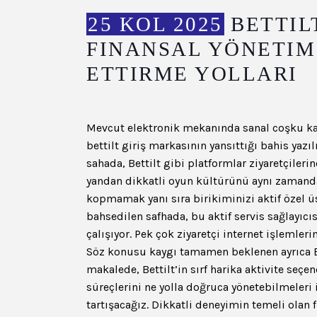
25 KOL 2025
BETTIL
FINANSAL YÖNETIM
ETTIRME YOLLARI
Mevcut elektronik mekanında sanal coşku kap
bettilt giriş
markasının yansıttığı bahis yazı
sahada, Bettilt gibi platformlar ziyaretçile
yandan dikkatli oyun kültürünü aynı zamanda
kopmamak yanı sıra birikiminizi aktif özel ü
bahsedilen safhada, bu aktif servis sağlayı
çalışıyor. Pek çok ziyaretçi internet işlemler
Söz konusu kaygı tamamen beklenen ayrıca Bett
makalede, Bettilt’in sırf harika aktivite seçe
süreçlerini ne yolla doğruca yönetebilmeleri iç
tartışacağız. Dikkatli deneyimin temeli olan f