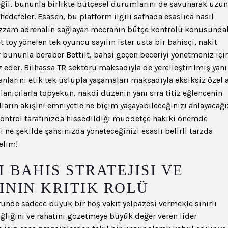
eğil, bununla birlikte bütçesel durumlarını de savunarak uzun
edefeler. Esasen, bu platform ilgili safhada esaslıca nasıl
azzam adrenalin sağlayan mecranın bütçe kontrolü konusunda
 toy yönelen tek oyuncu sayılın ister usta bir bahisçi, nakit
r bununla beraber Bettilt, bahsi geçen beceriyi yönetmeniz içi
z eder. Bilhassa TR sektörü maksadıyla de yerelleştirilmiş yanı
manlarını etik tek üslupla yaşamaları maksadıyla eksiksiz özel 
ıcılarla topyekun, nakdi düzenin yanı sıra titiz eğlencenin
lların akışını emniyetle ne biçim yaşayabileceğinizi anlayacağı
ontrol tarafınızda hissedildiği müddetçe hakiki önemde
i ne şekilde şahsınızda yöneteceğinizi esaslı belirli tarzda
elim!
I BAHIS STRATEJISI VE
NIN KRITIK ROLÜ
töründe sadece büyük bir hoş vakit yelpazesi vermekle sınırlı
ğlığını ve rahatını gözetmeye büyük değer veren lider