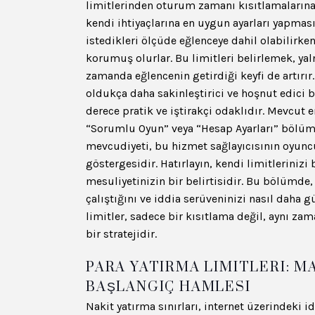
limitlerinden oturum zamanı kısıtlamalarına 
kendi ihtiyaçlarına en uygun ayarları yapması
istedikleri ölçüde eğlenceye dahil olabilirke
korumuş olurlar. Bu limitleri belirlemek, ya
zamanda eğlencenin getirdiği keyfi de artırır
oldukça daha sakinleştirici ve hoşnut edici b
derece pratik ve iştirakçi odaklıdır. Mevcut 
“Sorumlu Oyun” veya “Hesap Ayarları” bölüml
mevcudiyeti, bu hizmet sağlayıcısının oyunc
göstergesidir. Hatırlayın, kendi limitlerinizi
mesuliyetinizin bir belirtisidir. Bu bölümde, B
çalıştığını ve iddia serüveninizi nasıl daha gü
limitler, sadece bir kısıtlama değil, aynı z
bir stratejidir.
PARA YATIRMA LIMITLERI: 
BAŞLANGIÇ HAMLESI
Nakit yatırma sınırları, internet üzerindeki id