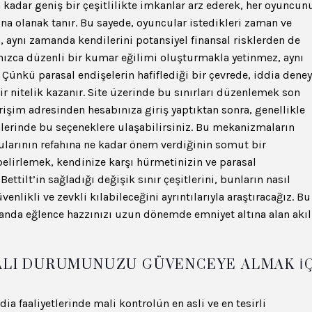
kadar geniş bir çeşitlilikte imkanlar arz ederek, her oyuncun
na olanak tanır. Bu sayede, oyuncular istedikleri zaman ve
n, aynı zamanda kendilerini potansiyel finansal risklerden de
lnızca düzenli bir kumar eğilimi oluşturmakla yetinmez, aynı
. Çünkü parasal endişelerin hafiflediği bir çevrede, iddia dene
ir nitelik kazanır. Site üzerinde bu sınırları düzenlemek son
erişim adresinden hesabınıza giriş yaptıktan sonra, genellikle
erinde bu seçeneklere ulaşabilirsiniz. Bu mekanizmaların
ularının refahına ne kadar önem verdiğinin somut bir
 belirlemek, kendinize karşı hürmetinizin ve parasal
ettilt’in sağladığı değişik sınır çeşitlerini, bunların nasıl
venlikli ve zevkli kılabileceğini ayrıntılarıyla araştıracağız. Bu
amanda eğlence hazzınızı uzun dönemde emniyet altına alan akıl
MALI DURUMUNUZU GÜVENCEYE ALMAK İ
dia faaliyetlerinde mali kontrolün en asli ve en tesirli