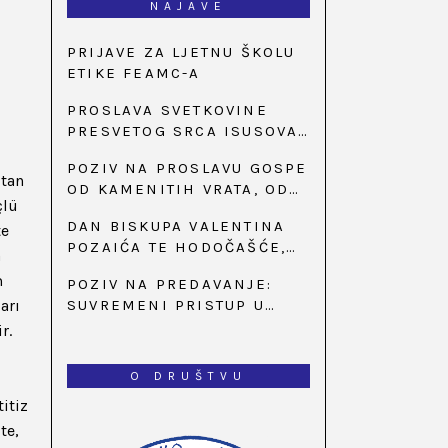
NAJAVE
PRIJAVE ZA LJETNU ŠKOLU
ETIKE FEAMC-A
PROSLAVA SVETKOVINE
PRESVETOG SRCA ISUSOVA
U BAZILICI U
POZIV NA PROSLAVU GOSPE
PALMOTIĆEVOJ
ıtan
OD KAMENITIH VRATA, OD
çlü
31. SVIBNJA U 18:30 SATI
DAN BISKUPA VALENTINA
te
POZAIĆA TE HODOČAŠĆE,
a
PRIZIV SAVJESTI I 35.
m
POZIV NA PREDAVANJE:
OBLJETNICA OSNIVANJA
arı
SUVREMENI PRISTUP U
HKLD-A, U MARIJI BISTRICI,
LIJEČENJU ŠEĆERNE
r.
OD 15. DO 17. SVIBNJA
BOLESTI
O DRUŠTVU
titiz
te,