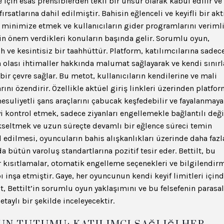
 için esas prensiblerden tekil bir unsur olarak kabul edilir ve
satlarına dahil edilmiştir. Bahisin eğlenceli ve keyifli bir akt
i minimize etmek ve kullanıcıların gider programlarını veriml
in önem verdikleri konuların başında gelir. Sorumlu oyun,
ih ve kesintisiz bir taahhüttür. Platform, katılımcılarına sadec
olası ihtimaller hakkında malumat sağlayarak ve kendi sınırl
 bir çevre sağlar. Bu metot, kullanıcıların kendilerine ve mali
nı özendirir. Özellikle aktüel giriş linkleri üzerinden platfo
suliyetli şans araçlarını çabucak keşfedebilir ve fayalanmaya
yi kontrol etmek, sadece ziyanları engellemekle bağlantılı deği
seltmek ve uzun süreçte devamlı bir eğlence süreci temin
edilmesi, oyuncuların bahis alışkanlıkları üzerinde daha fazl
 bütün varoluş standartlarına pozitif tesir eder. Bettilt, bu
ir kısıtlamalar, otomatik engelleme seçenekleri ve bilgilendir
ı inşa etmiştir. Gaye, her oyuncunun kendi keyif limitleri için
, Bettilt’in sorumlu oyun yaklaşımını ve bu felsefenin parasal
aylı bir şekilde inceleyecektir.