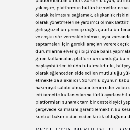
platformlardan biridir. Sorumlu oyun, bu site
yaklaşım, platformun bütün hizmetlerine ve fır
olarak kalmasını sağlamak, alışkanlık riskin
olarak yönetmelerine yardımcı olmak Bettilt’
gelişigüzel bir prensip değil, şuurlu bir terc
ve coşku söz vermekle kalmaz, aynı zamanda 
saptamaları için gerekli araçları vererek açık
durumlarına elverişli biçimde bahis yapmaları
giren kullanıcılar, platformun sunduğu bu me
başlayabilirler. Akılda tutulmalıdır ki, bütçe
olarak eğlenceden elde edilen mutluluğu yük
etmekle da alakalıdır. Sorumlu oyunun kabul 
hakimiyet sahibi olmasını temin eder ve bu da
istikamette kullanıcılarına türlü ayarlanabil
platformları sunarak tam bir destekleyici yap
çerçevede kalmasını garantilemektir. Bu kesit
kontrol bakımından neden kritik olduğunu det