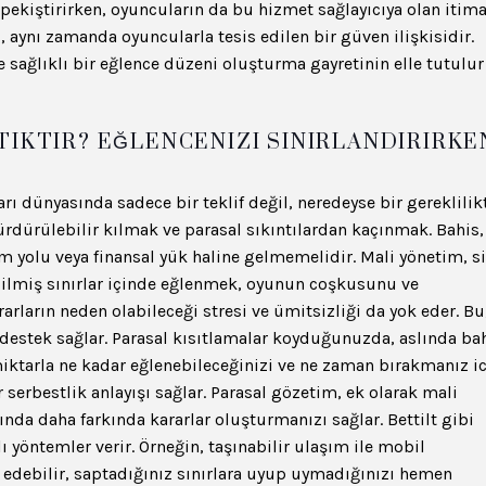
i pekiştirirken, oyuncuların da bu hizmet sağlayıcıya olan itima
, aynı zamanda oyuncularla tesis edilen bir güven ilişkisidir.
sağlıklı bir eğlence düzeni oluşturma gayretinin elle tutulur
TIKTIR? EĞLENCENIZI SINIRLANDIRIRKE
rı dünyasında sadece bir teklif değil, neredeyse bir gereklilikt
ürdürülebilir kılmak ve parasal sıkıntılardan kaçınmak. Bahis,
im yolu veya finansal yük haline gelmemelidir. Mali yönetim, s
ilmiş sınırlar içinde eğlenmek, oyunun coşkusunu ve
rların neden olabileceği stresi ve ümitsizliği da yok eder. Bu
e destek sağlar. Parasal kısıtlamalar koyduğunuzda, aslında ba
miktarla ne kadar eğlenebileceğinizi ve ne zaman bırakmanız i
r serbestlik anlayışı sağlar. Parasal gözetim, ek olarak mali
kkında daha farkında kararlar oluşturmanızı sağlar. Bettilt gibi
ı yöntemler verir. Örneğin, taşınabilir ulaşım ile mobil
p edebilir, saptadığınız sınırlara uyup uymadığınızı hemen