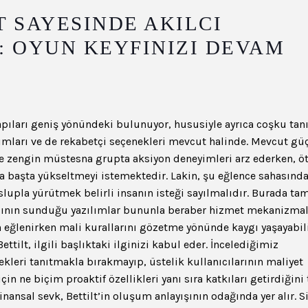
T SAYESINDE AKILCI
: OYUN KEYFINIZI DEVAM
ıları geniş yönündeki bulunuyor, hususiyle ayrıca coşku tan
lımları ve de rekabetçi seçenekleri mevcut halinde. Mevcut gü
rine zengin müstesna grupta aksiyon deneyimleri arz ederken, ö
 başta yükseltmeyi istemektedir. Lakin, şu eğlence sahasınd
slupla yürütmek belirli insanın isteği sayılmalıdır. Burada ta
cısının sunduğu yazılımlar bununla beraber hizmet mekanizmal
in eğlenirken mali kurallarını gözetme yönünde kaygı yaşayabili
ilt, ilgili başlıktaki ilginizi kabul eder. İncelediğimiz
nekleri tanıtmakla bırakmayıp, üstelik kullanıcılarının maliyet
in ne biçim proaktif özellikleri yanı sıra katkıları getirdiğini 
inansal sevk, Bettilt’in oluşum anlayışının odağında yer alır. Si