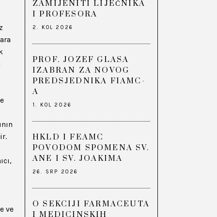
ZAMIJENITI LIJEČNIKA
I PROFESORA
z
2. KOL 2026
lara
k
PROF. JOZEF GLASA
ı
IZABRAN ZA NOVOG
PREDSJEDNIKA FIAMC-
A
ve
1. KOL 2026
ının
r.
HKLD I FEAMC
POVODOM SPOMENA SV.
ANE I SV. JOAKIMA
ıcı,
26. SRP 2026
O SEKCIJI FARMACEUTA
e ve
I MEDICINSKIH