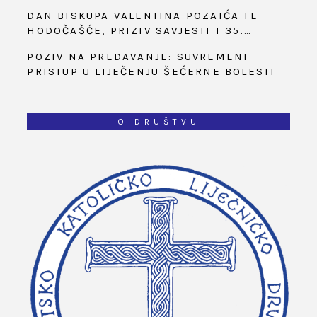
SATI
DAN BISKUPA VALENTINA POZAIĆA TE
HODOČAŠĆE, PRIZIV SAVJESTI I 35.
OBLJETNICA OSNIVANJA HKLD-A, U MARIJI
POZIV NA PREDAVANJE: SUVREMENI
BISTRICI, OD 15. DO 17. SVIBNJA
PRISTUP U LIJEČENJU ŠEĆERNE BOLESTI
O DRUŠTVU