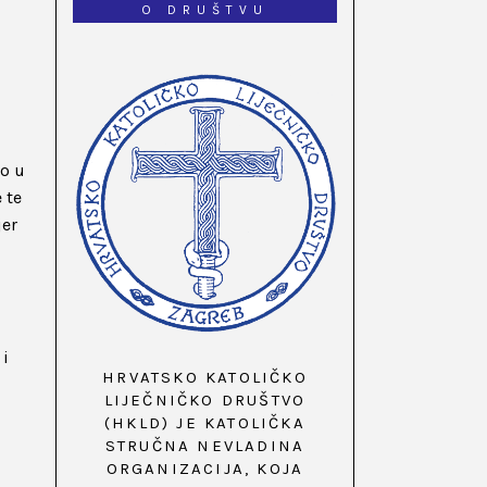
O DRUŠTVU
lo u
 te
jer
 i
HRVATSKO KATOLIČKO
LIJEČNIČKO DRUŠTVO
(HKLD) JE KATOLIČKA
STRUČNA NEVLADINA
ORGANIZACIJA, KOJA