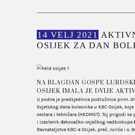
14 VELJ 2021
AKTIVN
OSIJEK ZA DAN BOL
NA BLAGDAN GOSPE LURDSKE,
OSIJEK IMALA JE DVIJE AKTI
U podne je predsjednica podružnice prim. dr
Svjetskog dana bolesnika u KBC Osijek, koje
sestara i tehničara (HKDMST). Toj prigodi s
i izaslanik đakovačko-osječkog nadbiskupa
Ravnateljstva KBC-a Osijek, preč. Jurića i o