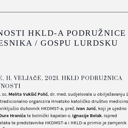
OSTI HKLD-A PODRUŽNICE
ESNIKA / GOSPU LURDSKU
 11. VELJAČE, 2021. HKLD PODRUŽNICA
VNOSTI
. sc.
Melita Vukšić Polić
, dr. med. sudjelovala u obilježavanju 
 tradicionalno organizira Hrvatsko katoličko društvo medicin
e priključio duhovnik HKDMST-a, preč.
Ivan Jurić
, koji je ujedno
Đure Hranića
te bolnički kapelan o.
Ignacije Belak
. Ispred
. Belaka te predstavnike HKDMST-a i HKLD-a primio je zamjenik