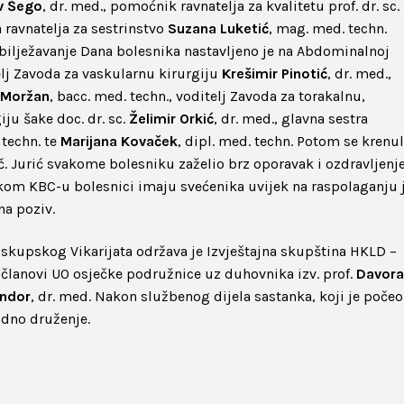
v Šego
, dr. med., pomoćnik ravnatelja za kvalitetu prof. dr. sc.
 ravnatelja za sestrinstvo
Suzana Luketić
, mag. med. techn.
ilježavanje Dana bolesnika nastavljeno je na Abdominalnoj
elj Zavoda za vaskularnu kirurgiju
Krešimir Pinotić
, dr. med.,
 Moržan
, bacc. med. techn., voditelj Zavoda za torakalnu,
iju šake doc. dr. sc.
Želimir Orkić
, dr. med., glavna sestra
 techn. te
Marijana Kovaček
, dipl. med. techn. Potom se krenu
č. Jurić svakome bolesniku zaželio brz oporavak i ozdravljenje
čkom KBC-u bolesnici imaju svećenika uvijek na raspolaganju 
na poziv.
skupskog Vikarijata održava je Izvještajna skupština HKLD –
i članovi UO osječke podružnice uz duhovnika izv. prof.
Davora
ndor
, dr. med. Nakon službenog dijela sastanka, koji je počeo
odno druženje.