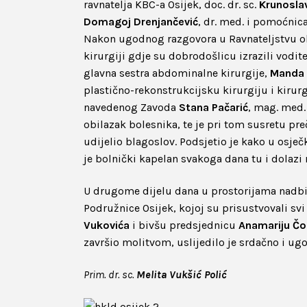
ravnatelja KBC-a Osijek, doc. dr. sc.
Krunosla
Domagoj Drenjančević
, dr. med. i pomoćnica
Nakon ugodnog razgovora u Ravnateljstvu ob
kirurgiji gdje su dobrodošlicu izrazili vodit
glavna sestra abdominalne kirurgije,
Manda
plastično-rekonstrukcijsku kirurgiju i kirurg
navedenog Zavoda
Stana Pačarić
, mag. med.
obilazak bolesnika, te je pri tom susretu pre
udijelio blagoslov. Podsjetio je kako u osje
je bolnički kapelan svakoga dana tu i dolazi 
U drugome dijelu dana u prostorijama nadbi
Podružnice Osijek, kojoj su prisustvovali sv
Vukovića
i bivšu predsjednicu
Anamariju Čo
završio molitvom, uslijedilo je srdačno i ug
Prim. dr. sc.
Melita Vukšić Polić