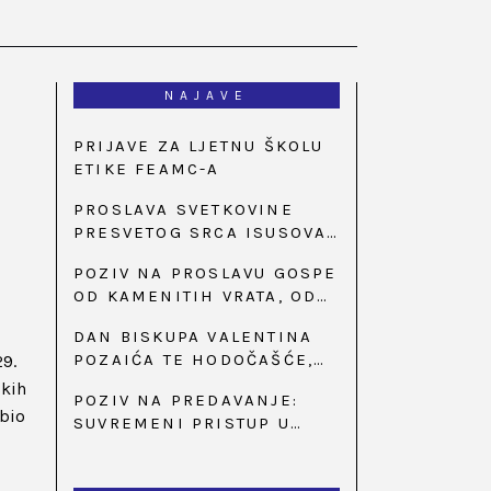
NAJAVE
PRIJAVE ZA LJETNU ŠKOLU
ETIKE FEAMC-A
PROSLAVA SVETKOVINE
PRESVETOG SRCA ISUSOVA
U BAZILICI U
POZIV NA PROSLAVU GOSPE
PALMOTIĆEVOJ
OD KAMENITIH VRATA, OD
31. SVIBNJA U 18:30 SATI
DAN BISKUPA VALENTINA
POZAIĆA TE HODOČAŠĆE,
29.
PRIZIV SAVJESTI I 35.
skih
POZIV NA PREDAVANJE:
OBLJETNICA OSNIVANJA
 bio
SUVREMENI PRISTUP U
HKLD-A, U MARIJI BISTRICI,
LIJEČENJU ŠEĆERNE
OD 15. DO 17. SVIBNJA
BOLESTI