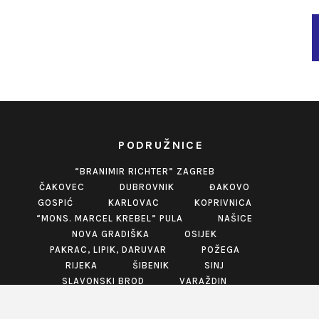
PODRUŽNICE
“BRANIMIR RICHTER” ZAGREB
ČAKOVEC
DUBROVNIK
ĐAKOVO
GOSPIĆ
KARLOVAC
KOPRIVNICA
“MONS. MARCEL KREBEL” PULA
NAŠICE
NOVA GRADIŠKA
OSIJEK
PAKRAC, LIPIK, DARUVAR
POŽEGA
RIJEKA
ŠIBENIK
SINJ
SLAVONSKI BROD
VARAŽDIN
VINKOVCI
VIROVITICA
VUKOVAR
ZABOK
ZADAR