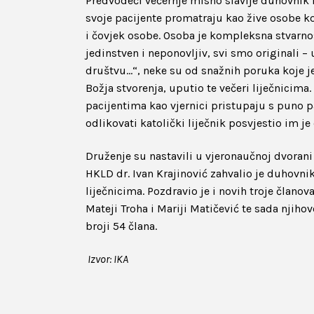
Predvodeći večernje misno slavlje duhovnik Fa
svoje pacijente promatraju kao žive osobe ko
i čovjek osobe. Osoba je kompleksna stvarno
jedinstven i neponovljiv, svi smo originali –
društvu…“, neke su od snažnih poruka koje 
Božja stvorenja, uputio te večeri liječnicima
pacijentima kao vjernici pristupaju s puno pa
odlikovati katolički liječnik posvjestio im j
Druženje su nastavili u vjeronaučnoj dvoran
HKLD dr. Ivan Krajinović zahvalio je duhovn
liječnicima. Pozdravio je i novih troje članov
Mateji Troha i Mariji Matičević te sada njih
broji 54 člana.
Izvor: IKA