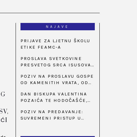
NAJAVE
PRIJAVE ZA LJETNU ŠKOLU
ETIKE FEAMC-A
PROSLAVA SVETKOVINE
PRESVETOG SRCA ISUSOVA
U BAZILICI U
POZIV NA PROSLAVU GOSPE
PALMOTIĆEVOJ
OD KAMENITIH VRATA, OD
31. SVIBNJA U 18:30 SATI
OG
DAN BISKUPA VALENTINA
POZAIĆA TE HODOČAŠĆE,
PRIZIV SAVJESTI I 35.
SV,
POZIV NA PREDAVANJE:
OBLJETNICA OSNIVANJA
SUVREMENI PRISTUP U
ĆI
HKLD-A, U MARIJI BISTRICI,
LIJEČENJU ŠEĆERNE
OD 15. DO 17. SVIBNJA
BOLESTI