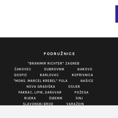
PODRUŽNICE
“BRANIMIR RICHTER” ZAGREB
ČAKOVEC
DUBROVNIK
ĐAKOVO
GOSPIĆ
KARLOVAC
KOPRIVNICA
“MONS. MARCEL KREBEL” PULA
NAŠICE
NOVA GRADIŠKA
OSIJEK
PAKRAC, LIPIK, DARUVAR
POŽEGA
RIJEKA
ŠIBENIK
SINJ
SLAVONSKI BROD
VARAŽDIN
VINKOVCI
VIROVITICA
VUKOVAR
ZABOK
ZADAR