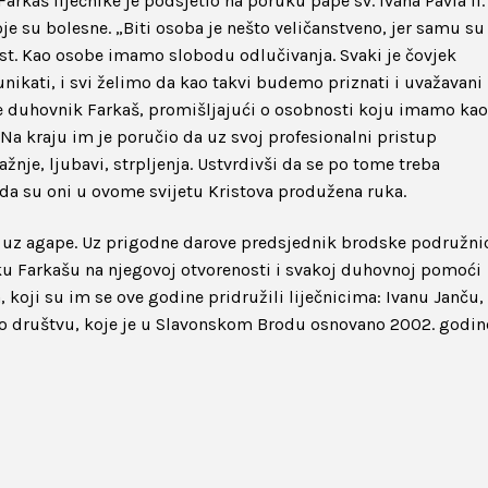
rkaš liječnike je podsjetio na poruku pape sv. Ivana Pavla II.
je su bolesne. „Biti osoba je nešto veličanstveno, jer samu s
st. Kao osobe imamo slobodu odlučivanja. Svaki je čovjek
 unikati, i svi želimo da kao takvi budemo priznati i uvažavani
je duhovnik Farkaš, promišljajući o osobnosti koju imamo kao
. Na kraju im je poručio da uz svoj profesionalni pristup
žnje, ljubavi, strpljenja. Ustvrdivši da se po tome treba
e da su oni u ovome svijetu Kristova produžena ruka.
i uz agape. Uz prigodne darove predsjednik brodske podružni
iku Farkašu na njegovoj otvorenosti i svakoj duhovnoj pomoći
a, koji su im se ove godine pridružili liječnicima: Ivanu Janču,
ovo društvu, koje je u Slavonskom Brodu osnovano 2002. godin