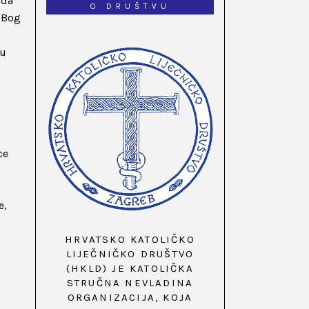
 da
O DRUŠTVU
u Bog
 u
ce
e,
HRVATSKO KATOLIČKO
LIJEČNIČKO DRUŠTVO
(HKLD) JE KATOLIČKA
STRUČNA NEVLADINA
ORGANIZACIJA, KOJA