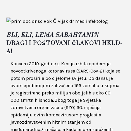
ELI, ELI, LEMA SABAHTANI?!
DRAGI I POŠTOVANI ČLANOVI HKLD-
A!
Koncem 2019. godine u Kini je izbila epidemija
novootkrivenoga koronavirusa (SARS-CoV-2) koja se
potom proširila po cijelome svijetu. Do danas je
ovom epidemijom zahvaćeno 195 zemalja u kojima
je registrirano preko milijun oboljelih s oko 60
000 smrtnih ishoda. Zbog toga je Svjetska
zdravstvena organizacija (SZO) 30. siječnja
epidemiju ovim koronavirusom proglasila
javnozdravstvenim hitnim stanjem od
međunarodnog značaja, a kada je broj zaraženih