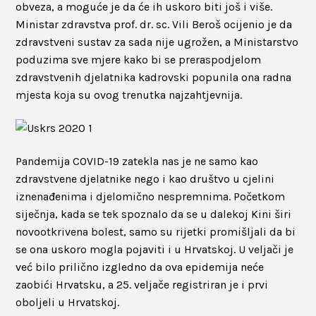
obveza, a moguće je da će ih uskoro biti još i više.
Ministar zdravstva prof. dr. sc. Vili Beroš ocijenio je da
zdravstveni sustav za sada nije ugrožen, a Ministarstvo
poduzima sve mjere kako bi se preraspodjelom
zdravstvenih djelatnika kadrovski popunila ona radna
mjesta koja su ovog trenutka najzahtjevnija.
Pandemija COVID-19 zatekla nas je ne samo kao
zdravstvene djelatnike nego i kao društvo u cjelini
iznenađenima i djelomično nespremnima. Početkom
siječnja, kada se tek spoznalo da se u dalekoj Kini širi
novootkrivena bolest, samo su rijetki promišljali da bi
se ona uskoro mogla pojaviti i u Hrvatskoj. U veljači je
već bilo prilično izgledno da ova epidemija neće
zaobići Hrvatsku, a 25. veljače registriran je i prvi
oboljeli u Hrvatskoj.