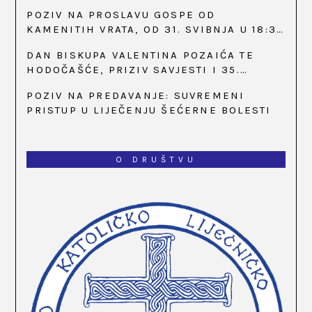
POZIV NA PROSLAVU GOSPE OD
KAMENITIH VRATA, OD 31. SVIBNJA U 18:30
SATI
DAN BISKUPA VALENTINA POZAIĆA TE
HODOČAŠĆE, PRIZIV SAVJESTI I 35.
OBLJETNICA OSNIVANJA HKLD-A, U MARIJI
POZIV NA PREDAVANJE: SUVREMENI
BISTRICI, OD 15. DO 17. SVIBNJA
PRISTUP U LIJEČENJU ŠEĆERNE BOLESTI
O DRUŠTVU