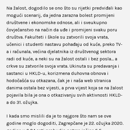
Na žalost, dogodilo se ono što su rijetki predviđali kao
mogući scenarij, da jedna zarazna bolest promijeni
društvene i ekonomske odnose, ali i sveukupno
čovječanstvo na način da uđe i promijeni svaku poru
društva. Fakulteti i škole su zatvorili svoja vrata,
učenici i studenti nastavu pohađaju od kuće, preko TV-
a i računala, većina djelatnika iz društvenog sektora
radi od kuće, a neki su na žalost ostali i bez posla… a
crkve su zatvorile svoja vrata. Ukinuta su predavanja i
sastanci u HKLD-u, korizmena duhovna obnova i
hodočašća su otkazana, čak je i naša web stranica
danima ostala bez vijesti, a prva vijest koja se na žalost
pojavila bila je ona o otkazivanju svih aktivnosti HKLD-
a do 31. ožujka.
I kada smo mislili da je to najgore što nam se ove
godine moglo dogoditi, Zagrepčane je 22. ožujka 2020.