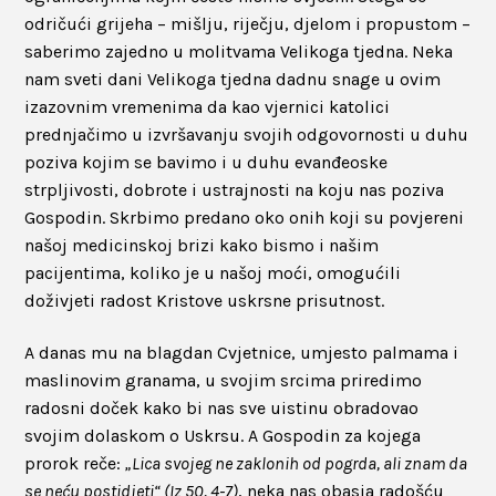
odričući grijeha – mišlju, riječju, djelom i propustom –
saberimo zajedno u molitvama Velikoga tjedna. Neka
nam sveti dani Velikoga tjedna dadnu snage u ovim
izazovnim vremenima da kao vjernici katolici
prednjačimo u izvršavanju svojih odgovornosti u duhu
poziva kojim se bavimo i u duhu evanđeoske
strpljivosti, dobrote i ustrajnosti na koju nas poziva
Gospodin. Skrbimo predano oko onih koji su povjereni
našoj medicinskoj brizi kako bismo i našim
pacijentima, koliko je u našoj moći, omogućili
doživjeti radost Kristove uskrsne prisutnost.
A danas mu na blagdan Cvjetnice, umjesto palmama i
maslinovim granama, u svojim srcima priredimo
radosni doček kako bi nas sve uistinu obradovao
svojim dolaskom o Uskrsu. A Gospodin za kojega
prorok reče:
„Lica svojeg ne zaklonih od pogrda, ali znam da
se neću postidjeti“ (Iz 50, 4-7)
, neka nas obasja radošću