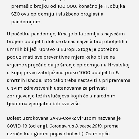
premašio brojku od 100 000, konačno je 11. ožujka
SZO ovu epidemiju i službeno proglasila
pandemijom.
U početku pandemije, Kina je bila zemlja s najvećim
brojem oboljelih dok se danas najveći broj oboljelih i
umrlih bilježi upravo u Europi. Stoga je potrebno
poduzimati sve preventivne mjere kako bi se na
vrijeme spriječilo dalje širenje epidemije i u Hrvatskoj
u kojoj je već zabilježeno preko 1000 oboljelih i 8
smrtnih ishoda. Isto tako treba nastaviti s pripremama
u svim zdravstvenih ustanovama za prihvat i
zbrinjavanje težih slučajeva kojih će u narednim
tjednima vjerojatno biti sve više.
Bolest uzrokovana SARS-CoV-2 virusom nazvana je
COVID-19 (od engl.
Coronavirus Disease 2019
, prema
uzročniku i godini pojave bolesti). Osim opće