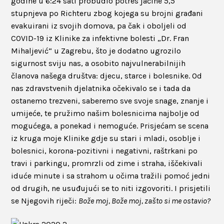
godine u 6:24 sati probudio potres jačine 5,5
stupnjeva po Richteru zbog kojega su brojni građani
evakuirani iz svojih domova, pa čak i oboljeli od
COVID-19 iz Klinike za infektivne bolesti „Dr. Fran
Mihaljević“ u Zagrebu, što je dodatno ugrozilo
sigurnost sviju nas, a osobito najvulnerabilnijih
članova našega društva: djecu, starce i bolesnike. Od
nas zdravstvenih djelatnika očekivalo se i tada da
ostanemo trezveni, saberemo sve svoje snage, znanje i
umijeće, te pružimo našim bolesnicima najbolje od
mogućega, a ponekad i nemoguće. Prisjećam se scena
iz kruga moje Klinike gdje su stari i mladi, osoblje i
bolesnici, korona-pozitivni i negativni, raštrkani po
travi i parkingu, promrzli od zime i straha, iščekivali
iduće minute i sa strahom u očima tražili pomoć jedni
od drugih, ne usuđujući se to niti izgovoriti. I prisjetili
se Njegovih riječi:
Bože moj, Bože moj, zašto si me ostavio?