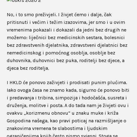
No, i to smo preživjeli. I živjet ćemo i dalje, čak
pritisnuti i većim i težim izazovima, jer smo i u ovim
vremenima pokazali i dokazali da jedni bez drugih ne
možemo: liječnici bez medicinskih sestara, bolesnici
bez zdravstvenih djelatnika, zdravstveni djelatnici bez
nemedicinskog i pomoćnog osoblja, osoblje bez
duhovnika, duhovnici bez puka, roditelji bez djece, a
djeca bez roditelja.
I HKLD će ponovo zaživjeti i prodisati punim plućima.
Iako ovoga časa ne znamo kada, sigurno će ponovo biti
i predavanja i tribina, simpozija i hodočašća, susreta i
druženja, molitve i posta. A do tada nam je živjeti ovu i
ovakvu „korizmenu obnovu“ u znaku muke i križa
Gospodina našega, kao pravi poticaj na razmišljanje o
znakovima vremena te slabostima i ljudskim
ograničenjima kojih često nismo svjesni. Stoga se