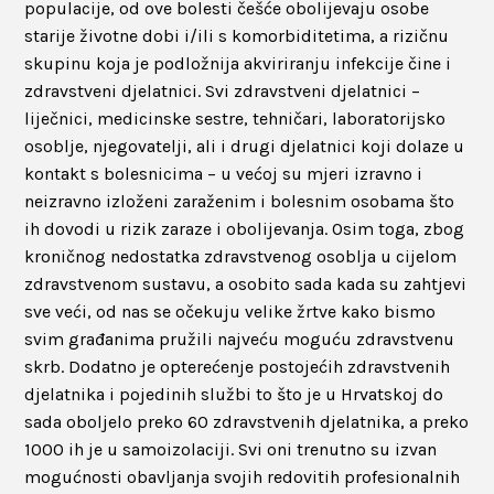
populacije, od ove bolesti češće obolijevaju osobe
starije životne dobi i/ili s komorbiditetima, a rizičnu
skupinu koja je podložnija akviriranju infekcije čine i
zdravstveni djelatnici. Svi zdravstveni djelatnici –
liječnici, medicinske sestre, tehničari, laboratorijsko
osoblje, njegovatelji, ali i drugi djelatnici koji dolaze u
kontakt s bolesnicima – u većoj su mjeri izravno i
neizravno izloženi zaraženim i bolesnim osobama što
ih dovodi u rizik zaraze i obolijevanja. Osim toga, zbog
kroničnog nedostatka zdravstvenog osoblja u cijelom
zdravstvenom sustavu, a osobito sada kada su zahtjevi
sve veći, od nas se očekuju velike žrtve kako bismo
svim građanima pružili najveću moguću zdravstvenu
skrb. Dodatno je opterećenje postojećih zdravstvenih
djelatnika i pojedinih službi to što je u Hrvatskoj do
sada oboljelo preko 60 zdravstvenih djelatnika, a preko
1000 ih je u samoizolaciji. Svi oni trenutno su izvan
mogućnosti obavljanja svojih redovitih profesionalnih