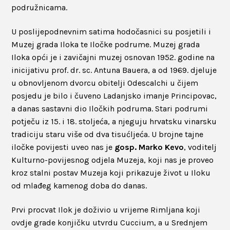
podružnicama.
U poslijepodnevnim satima hodočasnici su posjetili i
Muzej grada Iloka te Iločke podrume. Muzej grada
Iloka opći je i zavičajni muzej osnovan 1952. godine na
inicijativu prof. dr. sc. Antuna Bauera, a od 1969. djeluje
u obnovljenom dvorcu obitelji Odescalchi u čijem
posjedu je bilo i čuveno Ladanjsko imanje Principovac,
a danas sastavni dio Iločkih podruma. Stari podrumi
potječu iz 15. i 18. stoljeća, a njeguju hrvatsku vinarsku
tradiciju staru više od dva tisućljeća. U brojne tajne
iločke povijesti uveo nas je
gosp. Marko Kevo
, voditelj
Kulturno-povijesnog odjela Muzeja, koji nas je proveo
kroz stalni postav Muzeja koji prikazuje život u Iloku
od mlađeg kamenog doba do danas.
Prvi procvat Ilok je doživio u vrijeme Rimljana koji
ovdje grade konjičku utvrdu Cuccium, a u Srednjem