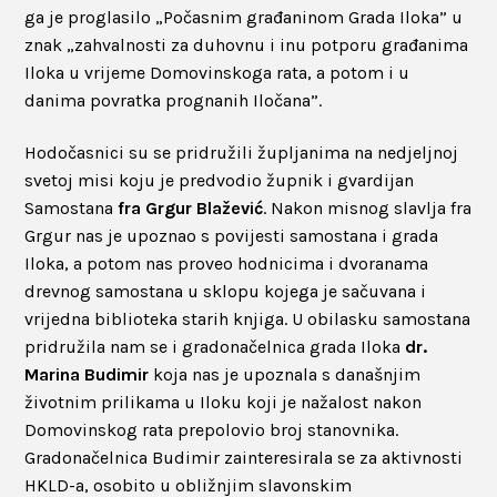
ga je proglasilo „Počasnim građaninom Grada Iloka” u
znak „zahvalnosti za duhovnu i inu potporu građanima
Iloka u vrijeme Domovinskoga rata, a potom i u
danima povratka prognanih Iločana”.
Hodočasnici su se pridružili župljanima na nedjeljnoj
svetoj misi koju je predvodio župnik i gvardijan
Samostana
fra Grgur Blažević
. Nakon misnog slavlja fra
Grgur nas je upoznao s povijesti samostana i grada
Iloka, a potom nas proveo hodnicima i dvoranama
drevnog samostana u sklopu kojega je sačuvana i
vrijedna biblioteka starih knjiga. U obilasku samostana
pridružila nam se i gradonačelnica grada Iloka
dr.
Marina Budimir
koja nas je upoznala s današnjim
životnim prilikama u Iloku koji je nažalost nakon
Domovinskog rata prepolovio broj stanovnika.
Gradonačelnica Budimir zainteresirala se za aktivnosti
HKLD-a, osobito u obližnjim slavonskim