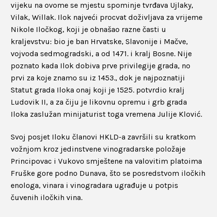
vijeku na ovome se mjestu spominje tvrđava Ujlaky,
Vilak, Willak. Ilok najveći procvat doživljava za vrijeme
Nikole Iločkog, koji je obnašao razne časti u
kraljevstvu: bio je ban Hrvatske, Slavonije i Mačve,
vojvoda sedmogradski, a od 1471. i kralj Bosne. Nije
poznato kada Ilok dobiva prve privilegije grada, no
prvi za koje znamo su iz 1453., dok je najpoznatiji
Statut grada Iloka onaj koji je 1525. potvrdio kralj
Ludovik II, a za čiju je likovnu opremu i grb grada
Iloka zaslužan minijaturist toga vremena Julije Klović.
Svoj posjet Iloku članovi HKLD-a završili su kratkom
vožnjom kroz jedinstvene vinogradarske položaje
Principovac i Vukovo smještene na valovitim platoima
Fruške gore podno Dunava, što se posredstvom iločkih
enologa, vinara i vinogradara ugrađuje u potpis
čuvenih iločkih vina.