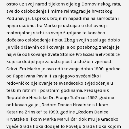
ostao uz svoj narod tijekom cijelog Domovinskog rata,
sve do oslobođenja i mirne reintegracije hrvatskog
Podunavlja. Usprkos brojnim napadima na samostan i
njega osobno, fra Marko je ustrajao u duhovnoj i
materijalnoj skrbi za svoje župljane te konačno
dočekao oslobođenje Iloka. Zbog svojih zasluga dobio
je više državnih odlikovanja, a od posebnog značaja je
najviše odlikovanje Svete Stolice
Pro Ecclesia et Pontifice
koje se dodjeljuje za ustrajnost u službi i vjernost
Crkvi. Fra Marko je ovo odlikovanje dobio 1999. godine
od Pape Ivana Pavla II za njegovo svećeničko i
redovničko djelovanje te evanđeosko svjedočenje u
teškim ratnim i poratnim godinama. Predsjednik
Republike Hrvatske Dr. Franjo Tuđman 1997. godine
odlikovao ga je „Redom Danice Hrvatske s likom
Katarine Zrinske” te 1999. godine „Redom Danice
Hrvatske s likom Marka Marulića” dok mu je Gradsko
vijeće Grada Iloka dodijelilo Povelju Grada Iloka kojom