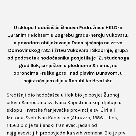
U sklopu hodočašća članova Podružnice HKLD-a
„Branimir Richter“ u Zagrebu gradu-heroju Vukovaru,
a povodom obilježavanja Dana sjećanja na žrtve
Domovinskog rata i žrtvu Vukovara i Škabrnje, grupa
od pedesetak hodočasnika posjetila je 12. studenoga
grad Ilok, smješten u plodnome Srijemu, na
obroncima Fruške gore i nad plavim Dunavom, u
najistočnijem dijelu Republike Hrvatske
Središnji dio hodočašća u Ilok bio je posjet Župnoj
crkvi i Samostanu sv. Ivana Kapistrana koji djeluje u
sklopu Hrvatske franjevačke provincije sv. Ćirila i
Metoda. Sveti Ivan Kapistran (Abruzzo, 1386. – Ilok,
1456.) bio je talijanski franjevac, jedan od
najglasovitijih propovjednika svih vremena. Bio je prvi