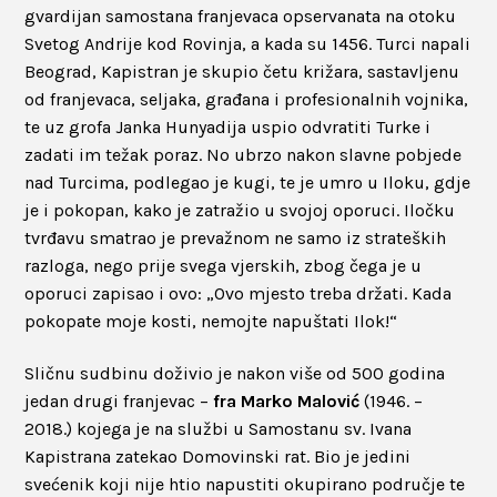
gvardijan samostana franjevaca opservanata na otoku
Svetog Andrije kod Rovinja, a kada su 1456. Turci napali
Beograd, Kapistran je skupio četu križara, sastavljenu
od franjevaca, seljaka, građana i profesionalnih vojnika,
te uz grofa Janka Hunyadija uspio odvratiti Turke i
zadati im težak poraz. No ubrzo nakon slavne pobjede
nad Turcima, podlegao je kugi, te je umro u Iloku, gdje
je i pokopan, kako je zatražio u svojoj oporuci. Iločku
tvrđavu smatrao je prevažnom ne samo iz strateških
razloga, nego prije svega vjerskih, zbog čega je u
oporuci zapisao i ovo: „Ovo mjesto treba držati. Kada
pokopate moje kosti, nemojte napuštati Ilok!“
Sličnu sudbinu doživio je nakon više od 500 godina
jedan drugi franjevac –
fra Marko Malović
(1946. –
2018.) kojega je na službi u Samostanu sv. Ivana
Kapistrana zatekao Domovinski rat. Bio je jedini
svećenik koji nije htio napustiti okupirano područje te